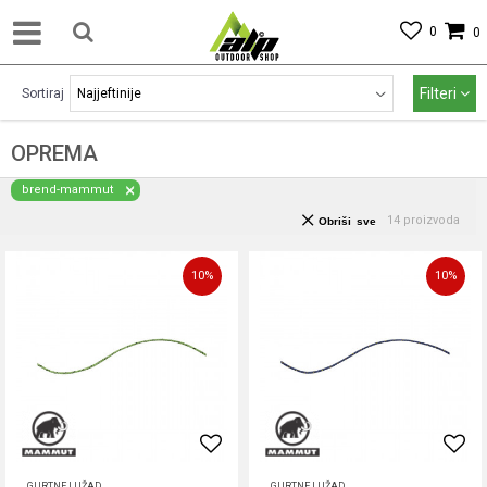
0
0
Filteri
Sortiraj
OPREMA
brend-mammut
14
proizvoda
Obriši sve
10
%
10
%
GURTNE I UŽAD
GURTNE I UŽAD