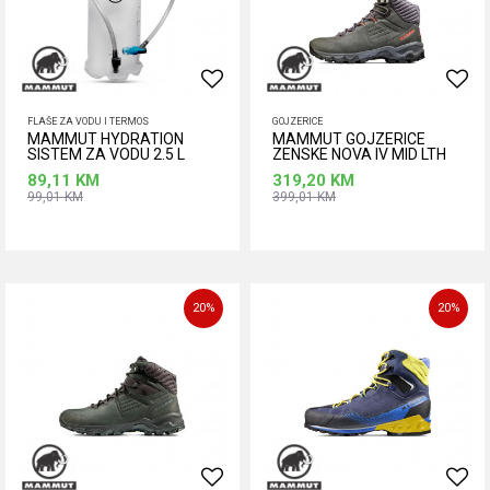
FLAŠE ZA VODU I TERMOS
GOJZERICE
MAMMUT HYDRATION
MAMMUT GOJZERICE
SISTEM ZA VODU 2.5 L
ZENSKE NOVA IV MID LTH
89,11
KM
319,20
KM
99,01
KM
399,01
KM
Dodaj u korpu
Dodaj u korpu
Veličina
42
20
%
20
%
38 2/3
39 1/3
42 2/3