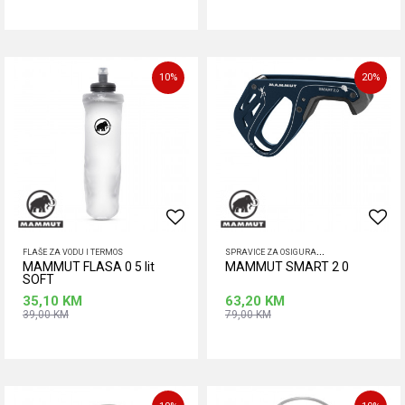
Dodaj u korpu
Dodaj u korpu
10
%
20
%
S
PRAVICE ZA OSIGURAVANJE
FLAŠE ZA VODU I TERMOS
MAMMUT FLASA 0 5 lit
MAMMUT SMART 2 0
SOFT
35,10
KM
63,20
KM
39,00
KM
79,00
KM
Dodaj u korpu
Dodaj u korpu
Veličina
500 ML