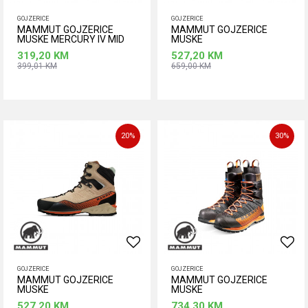
GOJZERICE
GOJZERICE
MAMMUT GOJZERICE
MAMMUT GOJZERICE
MUSKE MERCURY IV MID
MUSKE
GTX
319,20
KM
527,20
KM
399,01
KM
659,00
KM
Dodaj u korpu
Dodaj u korpu
Veličina
Veličina
42
44
44 2/3
46
20
%
30
%
43 1/3
42 2/3
45 1/3
46 2/3
42 2/3
46 2/3
GOJZERICE
GOJZERICE
MAMMUT GOJZERICE
MAMMUT GOJZERICE
MUSKE
MUSKE
527,20
KM
734,30
KM