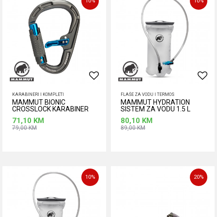
10
%
10
%
KARABINERI I KOMPLETI
FLAŠE ZA VODU I TERMOS
MAMMUT BIONIC
MAMMUT HYDRATION
CROSSLOCK KARABINER
SISTEM ZA VODU 1.5 L
71,10
KM
80,10
KM
79,00
KM
89,00
KM
Dodaj u korpu
Dodaj u korpu
10
%
20
%