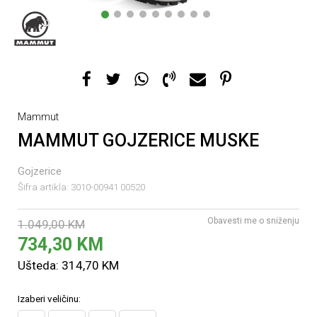
1
2
3
4
5
6
7
8
9
Mammut
MAMMUT GOJZERICE MUSKE
Gojzerice
Šifra artikla:
3010-00941 00520
Obavesti me o sniženju
1.049,00
KM
734,30
KM
Ušteda:
314,70
KM
Izaberi veličinu: