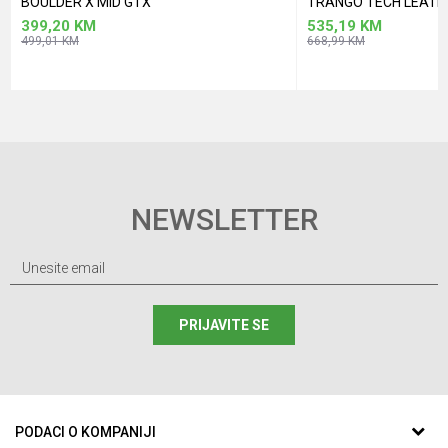
BOULDER X MID GTX
TRANGO TECH LEATH
399,20
KM
535,19
KM
499,01
KM
668,99
KM
NEWSLETTER
PRIJAVITE SE
PODACI O KOMPANIJI