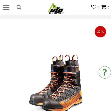
0
0
30
%