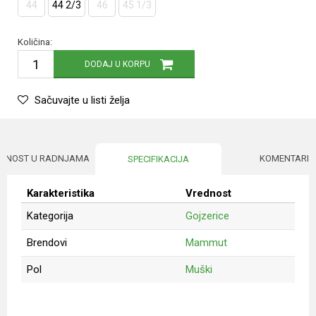
44
44 2/3
46
45 1/3
Količina:
DODAJ U KORPU
Sačuvajte u listi želja
UPNOST U RADNJAMA
KOMENTARI
SPECIFIKACIJA
Karakteristika
Vrednost
Kategorija
Gojzerice
Brendovi
Mammut
Pol
Muški
Ime/Nadimak