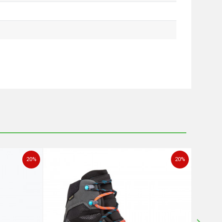
20
%
20
%