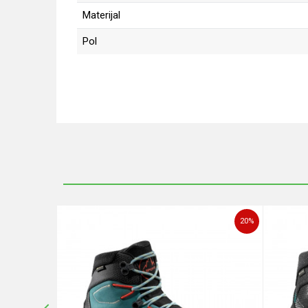
Materijal
Pol
Ime/Nadimak
Poruka
20
%
20
%
POŠALJI