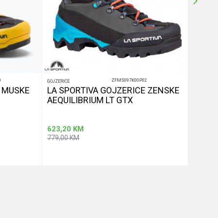
0
ZFMS097K00P02
GOJZERICE
GOJZERICE
E MUSKE
LA SPORTIVA GOJZERICE ZENSKE
LA SP
AEQUILIBRIUM LT GTX
AEQUI
623,20
KM
623,20
779,00
KM
779,00
aj u korpu
Dodaj u korpu
Veličina
Veličina
38,5
39
45
47
47,5