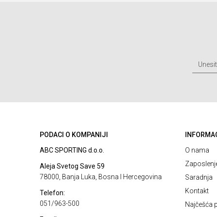
PODACI O KOMPANIJI
INFORMA
ABC SPORTING d.o.o.
O nama
Zaposlenj
Aleja Svetog Save 59
78000, Banja Luka, Bosna I Hercegovina
Saradnja
Kontakt
Telefon:
051/963-500
Najčešća p