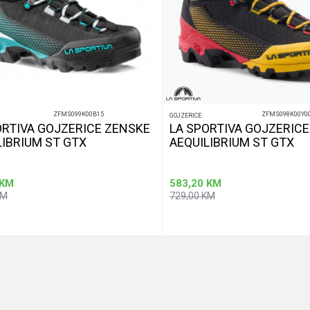
ZFMS099K00B15
ZFMS098K00Y0
GOJZERICE
ORTIVA GOJZERICE ZENSKE
LA SPORTIVA GOJZERIC
LIBRIUM ST GTX
AEQUILIBRIUM ST GTX
KM
583,20
KM
KM
729,00
KM
Dodaj u korpu
Dod
Veličina
38
38,5
39
42
40,5
44,5
42
45,5
46,5