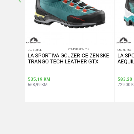
ZFMS107E34E36
GOJZERICE
GOJZERICE
m LT GTX
LA SPORTIVA GOJZERICE ZENSKE
LA SP
TRANGO TECH LEATHER GTX
AEQUI
535,19
KM
583,20
668,99
KM
729,00
aj u korpu
Dodaj u korpu
Veličina
Veličina
42
38
38,5
44,5
39
39,5
40
40,5
47
41
41,5
42