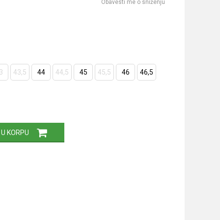
Obavesti me o sniženju
3
43,5
44
44,5
45
45,5
46
46,5
 U KORPU