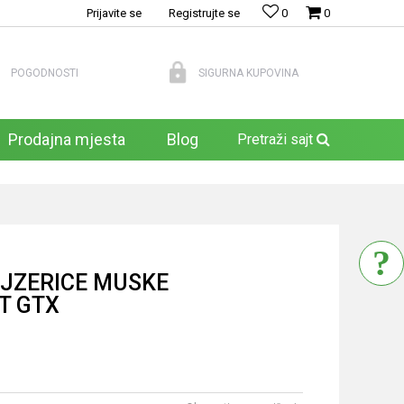
Prijavite se
Registrujte se
0
0
POGODNOSTI
SIGURNA KUPOVINA
Prodajna mjesta
Blog
Pretraži sajt
OJZERICE MUSKE
T GTX