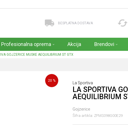
BESPLATNA DOSTAVA
Profesionalna oprema
Akcija
Brendovi
IVA GOJZERICE MUSKE AEQUILIBRIUM ST GTX
20
%
La Sportiva
LA SPORTIVA G
AEQUILIBRIUM S
Gojzerice
Šifra artikla:
ZFMS098G00E29