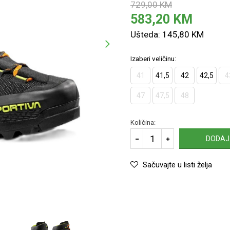
729,00
KM
583,20
KM
Ušteda:
145,80
KM
Izaberi veličinu:
41
41,5
42
42,5
4
47
47,5
48
Količina:
DODAJ
Sačuvajte u listi želja