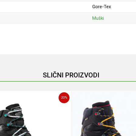
Gore-Tex
Muški
Email
SLIČNI PROIZVODI
20
%