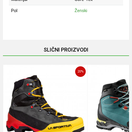
Pol
Ženski
Ime/Nadimak
Email
SLIČNI PROIZVODI
Poruka
20
%
POŠALJI