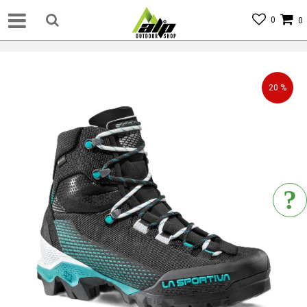
0
0
20
%