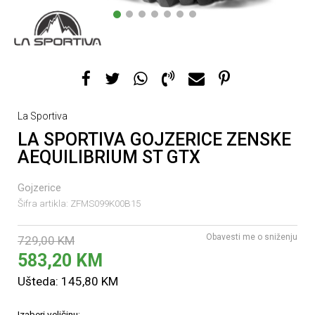
1
2
3
4
5
6
7
La Sportiva
LA SPORTIVA GOJZERICE ZENSKE
AEQUILIBRIUM ST GTX
Gojzerice
Šifra artikla:
ZFMS099K00B15
Obavesti me o sniženju
729,00
KM
583,20
KM
Ušteda:
145,80
KM
Izaberi veličinu: