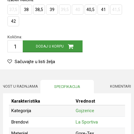
37,5
38
38,5
39
39,5
40
40,5
41
41,5
42
Količina:
DODAJ U KORPU
Sačuvajte u listi želja
UPNOST U RADNJAMA
KOMENTARI
SPECIFIKACIJA
Karakteristika
Vrednost
Kategorija
Gojzerice
Brendovi
La Sportiva
Materijal
Gore-Tex