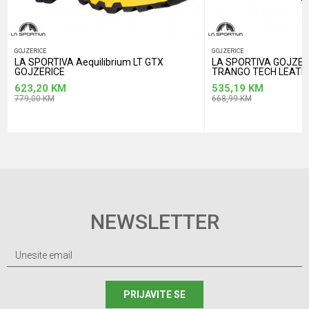
GOJZERICE
GOJZERICE
LA SPORTIVA Aequilibrium LT GTX
LA SPORTIVA GOJZER
GOJZERICE
TRANGO TECH LEATH
623,20
KM
535,19
KM
779,00
KM
668,99
KM
NEWSLETTER
PRIJAVITE SE