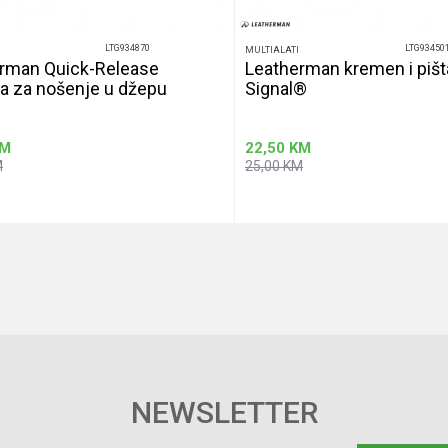
LTG934870
LTG93450
MULTIALATI
rman Quick-Release
Leatherman kremen i pišt
a za nošenje u džepu
Signal®
M
22,50
KM
M
25,00
KM
Dodaj u korpu
Dodaj u korp
NEWSLETTER