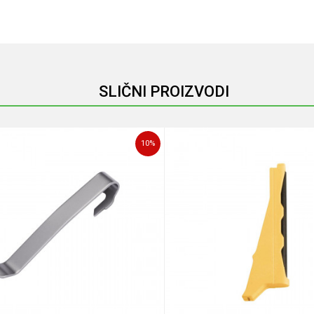
Email
Multialati
Leatherman
Stainless Steel
SLIČNI PROIZVODI
10
%