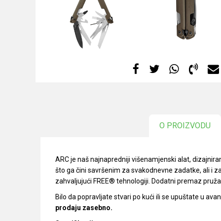
O PROIZVODU
ARC je naš najnapredniji višenamjenski alat, dizajnira
što ga čini savršenim za svakodnevne zadatke, ali i 
zahvaljujući FREE® tehnologiji. Dodatni premaz pruža j
Bilo da popravljate stvari po kući ili se upuštate u ava
prodaju zasebno.