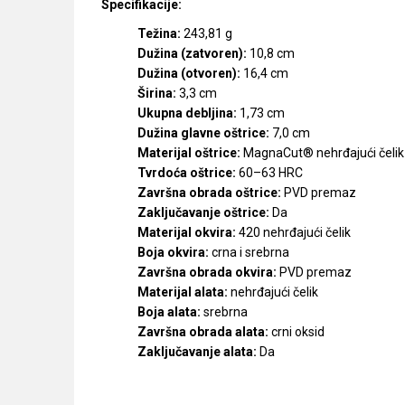
Specifikacije:
Težina:
243,81 g
Dužina (zatvoren):
10,8 cm
Dužina (otvoren):
16,4 cm
Širina:
3,3 cm
Ukupna debljina:
1,73 cm
Dužina glavne oštrice:
7,0 cm
Materijal oštrice:
MagnaCut® nehrđajući čelik
Tvrdoća oštrice:
60–63 HRC
Završna obrada oštrice:
PVD premaz
Zaključavanje oštrice:
Da
Materijal okvira:
420 nehrđajući čelik
Boja okvira:
crna i srebrna
Završna obrada okvira:
PVD premaz
Materijal alata:
nehrđajući čelik
Boja alata:
srebrna
Završna obrada alata:
crni oksid
Zaključavanje alata:
Da
Karakteristika