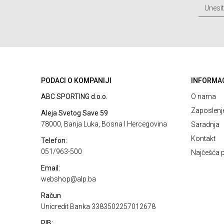
PODACI O KOMPANIJI
INFORMA
ABC SPORTING d.o.o.
O nama
Zaposlenj
Aleja Svetog Save 59
78000, Banja Luka, Bosna I Hercegovina
Saradnja
Kontakt
Telefon:
051/963-500
Najčešća p
Email:
webshop@alp.ba
Račun
Unicredit Banka 3383502257012678
PIB: