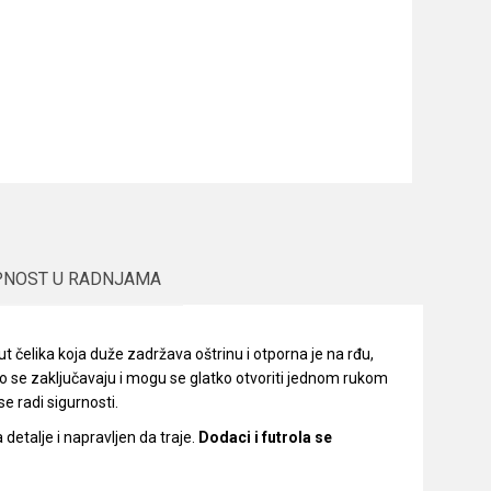
PNOST U RADNJAMA
t čelika koja duže zadržava oštrinu i otporna je na rđu,
o se zaključavaju i mogu se glatko otvoriti jednom rukom
e radi sigurnosti.
 detalje i napravljen da traje.
Dodaci i futrola se