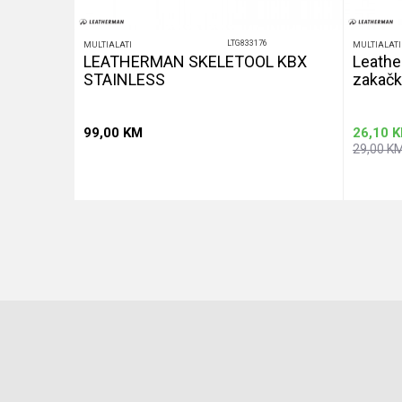
LTG833176
MULTIALATI
MULTIALATI
alat
LEATHERMAN SKELETOOL KBX
Leathe
STAINLESS
zakačk
99,00
KM
26,10
K
29,00
K
u
Dodaj u korpu