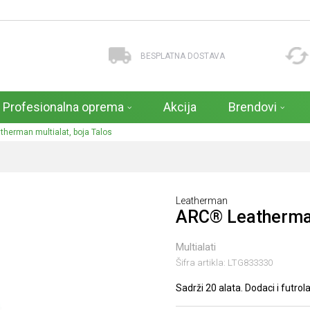
BESPLATNA DOSTAVA
Profesionalna oprema
Akcija
Brendovi
herman multialat, boja Talos
Leatherman
ARC® Leatherman 
Multialati
Šifra artikla:
LTG833330
Sadrži 20 alata. Dodaci i futro