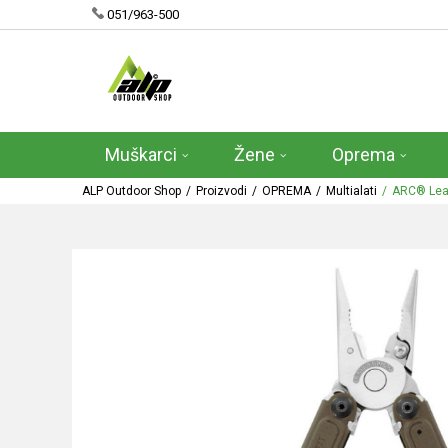
051/963-500
Muškarci
Žene
Oprema
ALP Outdoor Shop
Proizvodi
OPREMA
Multialati
ARC® Leat