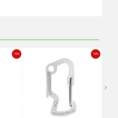
10
%
10
%