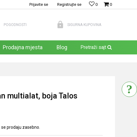
Prijavite se
Registrujte se
0
0
POGODNOSTI
SIGURNA KUPOVINA
Prodajna mjesta
Blog
Pretraži sajt
multialat, boja Talos
la se prodaju zasebno.