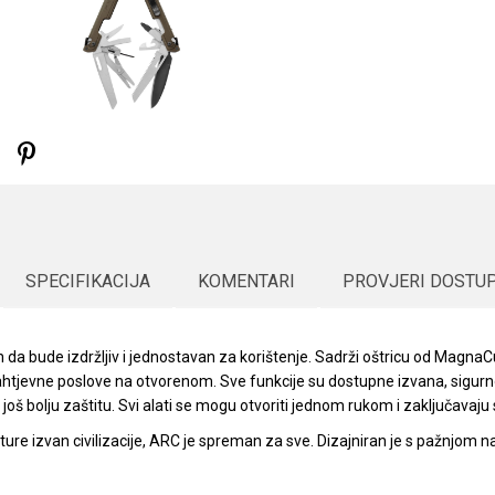
SPECIFIKACIJA
KOMENTARI
PROVJERI DOSTU
n da bude izdržljiv i jednostavan za korištenje. Sadrži oštricu od MagnaCu
zahtjevne poslove na otvorenom. Sve funkcije su dostupne izvana, sigurn
oš bolju zaštitu. Svi alati se mogu otvoriti jednom rukom i zaključavaju s
nture izvan civilizacije, ARC je spreman za sve. Dizajniran je s pažnjom na