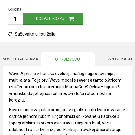
Količina:
DODAJ U KORPU
Sačuvajte u listi želja
UPNOST U RADNJAMA
SPECIFIKACIJA
O PROIZVODU
Wave Alpha je vrhunska evolucija našeg najprodavanijeg
multi-alata. To je prvi Wave model s
reverse tanto
oštricom
izrađenom od ultra-premium MagnaCut® čelika—koji pruža
vrhunsku dugotrajnost oštrine, čvrstoću i otpornost na
koroziju.
Novi oslonac za palac omogućava glatko i intuitivno otvaranje
oštrice jednom rukom. Ergonomski oblikovane G10 drške s
topografskim uzorkom osiguravaju siguran hvat, veću
udobnost i atraktivan izgled. Funkcije u svakoj dršci otvaraju