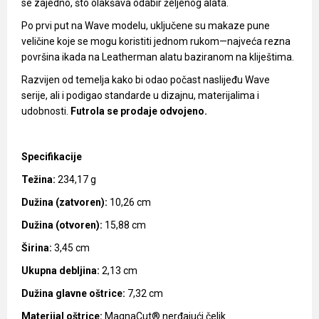
se zajedno, što olakšava odabir željenog alata.
Po prvi put na Wave modelu, uključene su makaze pune
veličine koje se mogu koristiti jednom rukom—najveća rezna
površina ikada na Leatherman alatu baziranom na kliještima.
Razvijen od temelja kako bi odao počast naslijeđu Wave
serije, ali i podigao standarde u dizajnu, materijalima i
udobnosti.
Futrola se prodaje odvojeno.
Specifikacije
Težina:
234,17 g
Dužina (zatvoren):
10,26 cm
Dužina (otvoren):
15,88 cm
Širina:
3,45 cm
Ukupna debljina:
2,13 cm
Dužina glavne oštrice:
7,32 cm
Materijal oštrice:
MagnaCut® nerđajući čelik