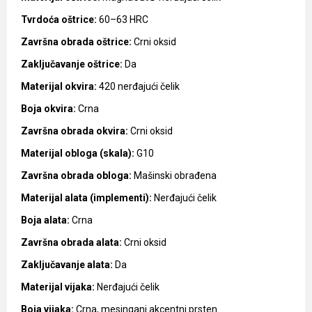
Tvrdoća oštrice:
60–63 HRC
Završna obrada oštrice:
Crni oksid
Zaključavanje oštrice:
Da
Materijal okvira:
420 nerđajući čelik
Boja okvira:
Crna
Završna obrada okvira:
Crni oksid
Materijal obloga (skala):
G10
Završna obrada obloga:
Mašinski obrađena
Materijal alata (implementi):
Nerđajući čelik
Boja alata:
Crna
Završna obrada alata:
Crni oksid
Zaključavanje alata:
Da
Materijal vijaka:
Nerđajući čelik
Boja vijaka:
Crna, mesingani akcentni prsten