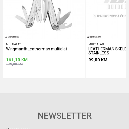
POŠALJI
MULTIALATI
MULTIALATI
Wingman® Leatherman multialat
LEATHERMAN SKELET
STAINLESS
161,10
KM
99,00
KM
179,00
KM
NEWSLETTER