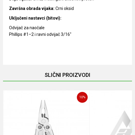
Završna obrada vijaka:
Crni oksid
Uključeni nastavci (bitovi):
Odvijač za naočale
Phillips #1–2 i ravni odvijač 3/16"
Karakteristika
Vrednost
Ime/Nadimak
Kategorija
Multialati
Brendovi
Leatherman
Email
SLIČNI PROIZVODI
Materijal
Stainless Steel
Poruka
10
%