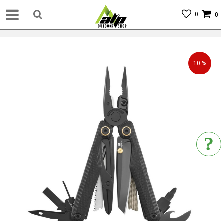
0
0
10
%