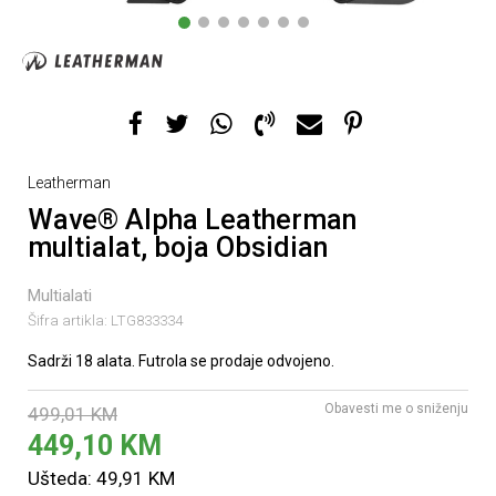
1
2
3
4
5
6
7
Leatherman
Wave® Alpha Leatherman
multialat, boja Obsidian
Multialati
Šifra artikla:
LTG833334
Sadrži 18 alata. Futrola se prodaje odvojeno.
Obavesti me o sniženju
499,01
KM
449,10
KM
Ušteda:
49,91
KM