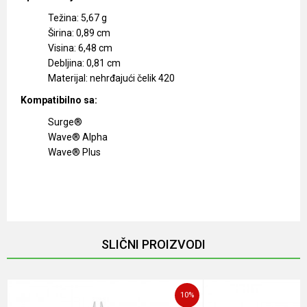
Težina: 5,67 g
Širina: 0,89 cm
Visina: 6,48 cm
Debljina: 0,81 cm
Materijal: nehrđajući čelik 420
Kompatibilno sa:
Surge®
Wave® Alpha
Wave® Plus
Karakteristika
Vrednost
Ime/Nadimak
Kategorija
Multialati
Boja
Srebrni
Email
SLIČNI PROIZVODI
Brendovi
Leatherman
Materijal
Stainless Steel
Poruka
10
%