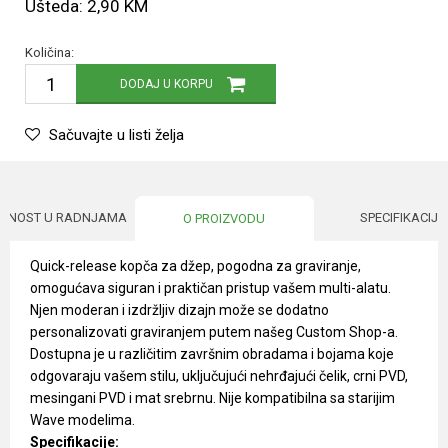
Ušteda:
2,90
KM
Količina:
DODAJ U KORPU
Sačuvajte u listi želja
UPNOST U RADNJAMA
SPECIFIKACIJA
O PROIZVODU
Quick-release kopča za džep, pogodna za graviranje,
omogućava siguran i praktičan pristup vašem multi-alatu.
Njen moderan i izdržljiv dizajn može se dodatno
personalizovati graviranjem putem našeg Custom Shop-a.
Dostupna je u različitim završnim obradama i bojama koje
odgovaraju vašem stilu, uključujući nehrđajući čelik, crni PVD,
mesingani PVD i mat srebrnu. Nije kompatibilna sa starijim
Wave modelima.
Specifikacije: