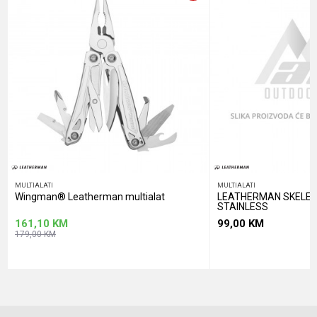
POŠALJI
MULTIALATI
MULTIALATI
Wingman® Leatherman multialat
LEATHERMAN SKELET
STAINLESS
161,10
KM
99,00
KM
179,00
KM