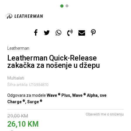
1
2
Leatherman
Leatherman Quick-Release
zakačka za nošenje u džepu
Multialati
Šifra artikla:
LTG934870
®
®
Odgovara za modele
Wave
Plus, Wave
Alpha, sve
®
®
Charge
, Surge
Obavesti me o sniženju
29,00
KM
26,10
KM