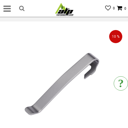
0
0
10
%