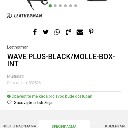
1
2
3
4
5
6
Leatherman
WAVE PLUS-BLACK/MOLLE-BOX-
INT
Multialati
Šifra artikla:
832526
Obavestite me kada proizvod bude dostupan
Sačuvajte u listi želja
UPNOST U RADNJAMA
KOMENTARI
SPECIFIKACIJA