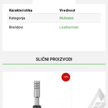
Karakteristika
Vrednost
Kategorija
Multialati
Brendovi
Leatherman
Ime/Nadimak
Email
SLIČNI PROIZVODI
Poruka
10
%