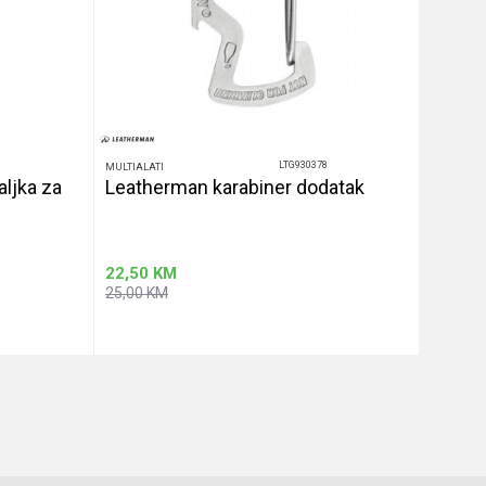
1
LTG930378
MULTIALATI
MULTIALAT
aljka za
Leatherman karabiner dodatak
Wave®
multia
22,50
KM
449,10
25,00
KM
499,01
u
Dodaj u korpu