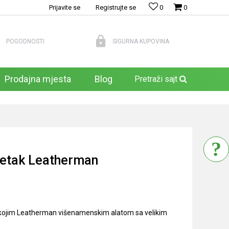
Prijavite se
Registrujte se
0
0
POGODNOSTI
SIGURNA KUPOVINA
Prodajna mjesta
Blog
Pretraži sajt
žetak Leatherman
lo kojim Leatherman višenamenskim alatom sa velikim