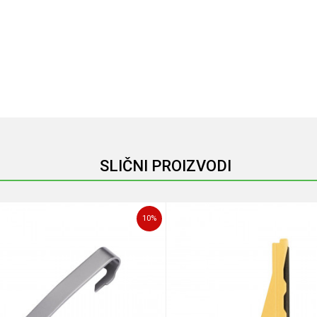
Vrednost
Email
Multialati
Leatherman
Unisex
SLIČNI PROIZVODI
10
%