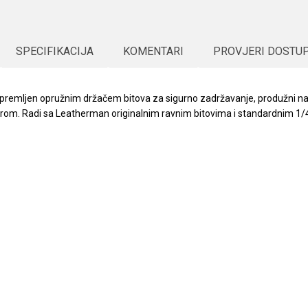
SPECIFIKACIJA
KOMENTARI
PROVJERI DOSTU
 Opremljen opružnim držačem bitova za sigurno zadržavanje, produžni nas
om. Radi sa Leatherman originalnim ravnim bitovima i standardnim 1/4