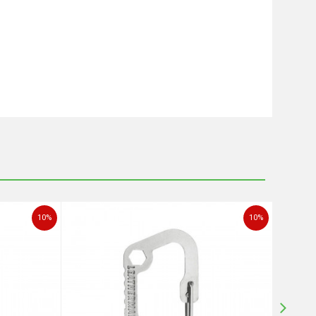
10
%
10
%