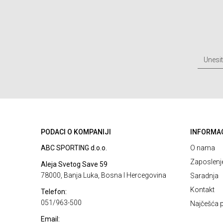
PODACI O KOMPANIJI
INFORMA
ABC SPORTING d.o.o.
O nama
Zaposlenj
Aleja Svetog Save 59
78000, Banja Luka, Bosna I Hercegovina
Saradnja
Kontakt
Telefon:
051/963-500
Najčešća p
Email: