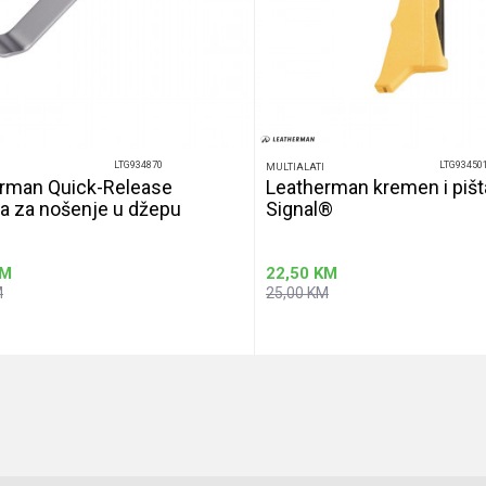
LTG934870
LTG93450
MULTIALATI
rman Quick-Release
Leatherman kremen i pišt
a za nošenje u džepu
Signal®
M
22,50
KM
M
25,00
KM
Dodaj u korpu
Dodaj u korp