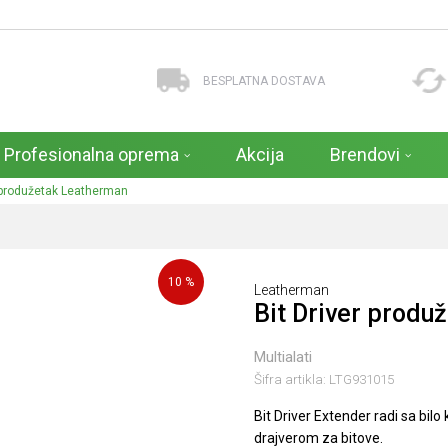
BESPLATNA DOSTAVA
Profesionalna oprema
Akcija
Brendovi
r produžetak Leatherman
10
%
Leatherman
Bit Driver produ
Multialati
Šifra artikla:
LTG931015
Bit Driver Extender radi sa bi
drajverom za bitove.