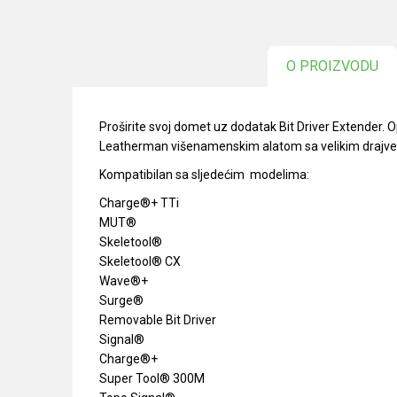
O PROIZVODU
Proširite svoj domet uz dodatak Bit Driver Extender.
Leatherman višenamenskim alatom sa velikim drajver
Kompatibilan sa sljedećim modelima:
Charge®+ TTi
MUT®
Skeletool®
Skeletool® CX
Wave®+
Surge®
Removable Bit Driver
Signal®
Charge®+
Super Tool® 300M