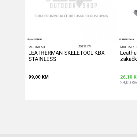
LTG833176
MULTIALATI
MULTIALATI
alat
LEATHERMAN SKELETOOL KBX
Leathe
STAINLESS
zakačk
99,00
KM
26,10
K
29,00
K
u
Dodaj u korpu