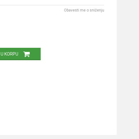
Obavesti me o sniženju
 U KORPU