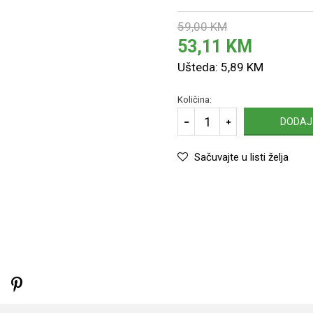
59,00
KM
53,11
KM
Ušteda:
5,89
KM
Količina:
DODAJ
Sačuvajte u listi želja