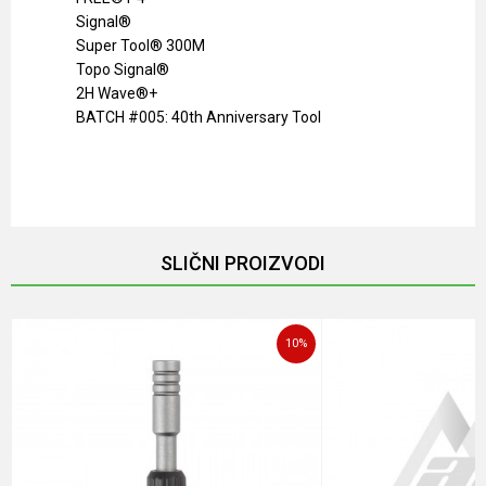
Signal®
Super Tool® 300M
Topo Signal®
2H Wave®+
BATCH #005: 40th Anniversary Tool
Karakteristika
Vrednost
Ime/Nadimak
Kategorija
Multialati
Brendovi
Leatherman
Email
SLIČNI PROIZVODI
Pol
Unisex
Poruka
10
%