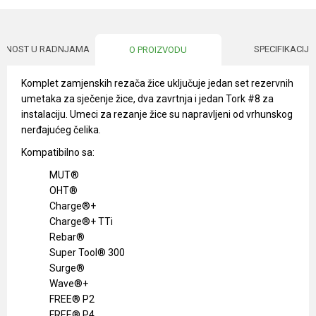
UPNOST U RADNJAMA
SPECIFIKACIJA
O PROIZVODU
Komplet zamjenskih rezača žice uključuje jedan set rezervnih
umetaka za sječenje žice, dva zavrtnja i jedan Tork #8 za
instalaciju. Umeci za rezanje žice su napravljeni od vrhunskog
nerđajućeg čelika.
Kompatibilno sa:
MUT®
OHT®
Charge®+
Charge®+ TTi
Rebar®
Super Tool® 300
Surge®
Wave®+
FREE® P2
FREE® P4