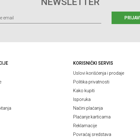
NEWSLETTER
PRIJAV
CIJE
KORISNIČKI SERVIS
Uslovi korišćenja i prodaje
e
Politika privatnosti
Kako kupiti
Isporuka
itanja
Načini plaćanja
Plaćanje karticama
Reklamacije
Povraćaj sredstava