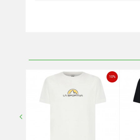
Ime/Nadimak
Poruka
10
%
10
%
POŠALJI