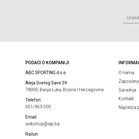
PODACI O KOMPANIJI
INFORMA
ABC SPORTING d.o.o.
O nama
Zaposlenj
Aleja Svetog Save 59
78000, Banja Luka, Bosna I Hercegovina
Saradnja
Kontakt
Telefon:
051/963-500
Najčešća p
Email:
webshop@alp.ba
Račun