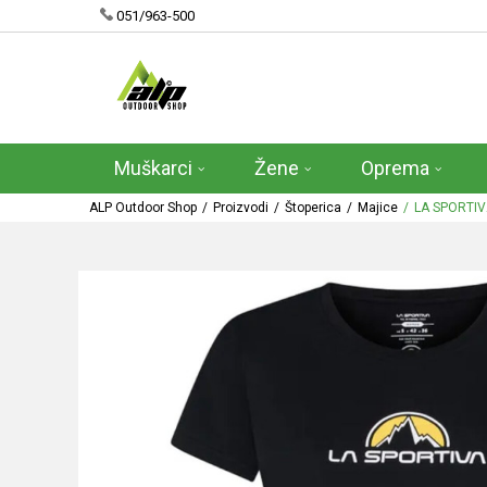
051/963-500
Muškarci
Žene
Oprema
ALP Outdoor Shop
Proizvodi
Štoperica
Majice
LA SPORTI