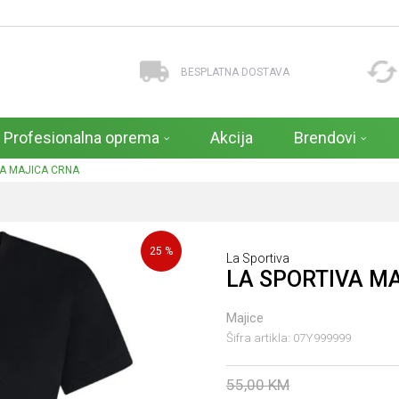
BESPLATNA DOSTAVA
Profesionalna oprema
Akcija
Brendovi
VA MAJICA CRNA
25
%
La Sportiva
LA SPORTIVA M
Majice
Šifra artikla:
07Y999999
55,00
KM