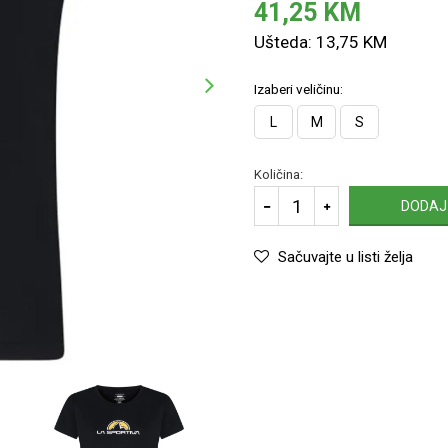
41,25
KM
Ušteda:
13,75
KM
Izaberi veličinu:
L
M
S
Količina:
DODAJ
Sačuvajte u listi želja