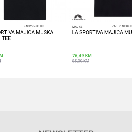
ZACT225K00K00
ZACT214K00K0
MAJICE
ORTIVA MAJICA MUSKA
LA SPORTIVA MAJICA M
 TEE
M
76,49
KM
M
85,00
KM
Dodaj u korpu
Dod
Veličina
L
M
S
2XL
L
M
XL