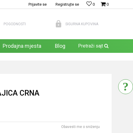
Prijavite se
Registrujte se
0
0
POGODNOSTI
SIGURNA KUPOVINA
Prodajna mjesta
Blog
Pretraži sajt
AJICA CRNA
Obavesti me o sniženju