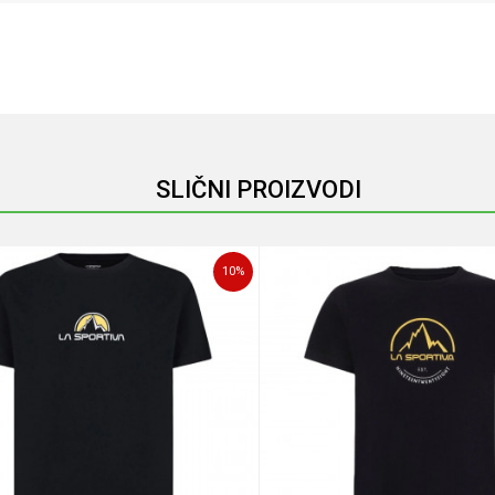
Email
SLIČNI PROIZVODI
10
%