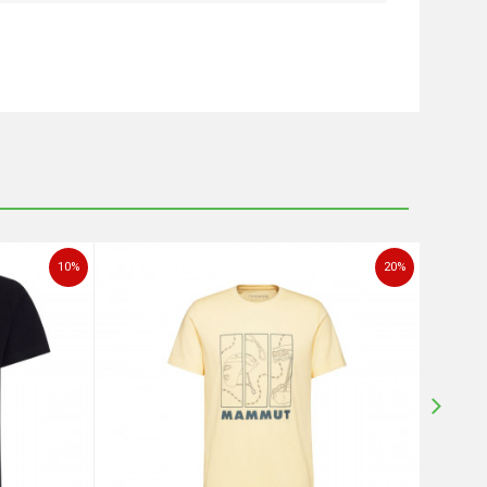
10
%
20
%