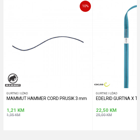
10
%
POŠALJI
GURTNE I UŽAD
GURTNE I UŽAD
MAMMUT HAMMER CORD PRUSIK 3 mm
EDELRID GURTNA X 
1,21
KM
22,50
KM
1,35
KM
25,00
KM