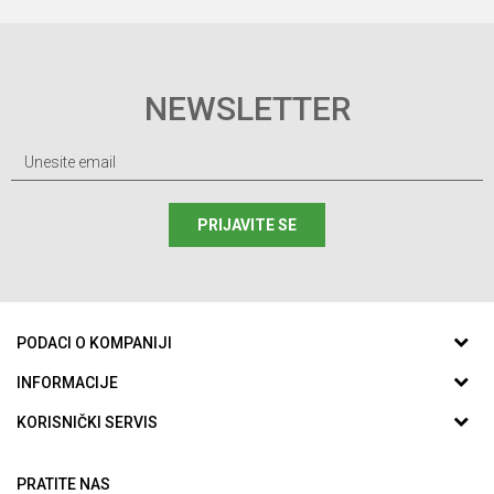
NEWSLETTER
PRIJAVITE SE
PODACI O KOMPANIJI
ABC SPORTING d.o.o.
INFORMACIJE
O nama
KORISNIČKI SERVIS
Aleja Svetog Save 59
Zaposlenje
Uslovi korišćenja i prodaje
78000, Banja Luka, Bosna I Hercegovina
Saradnja
PRATITE NAS
Politika privatnosti