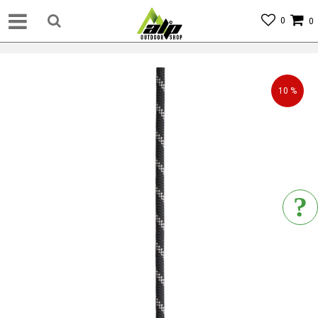
0
0
10
%