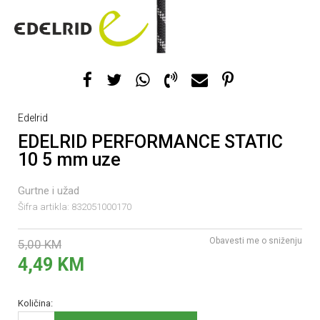
Edelrid
EDELRID PERFORMANCE STATIC
10 5 mm uze
Gurtne i užad
Šifra artikla:
832051000170
Obavesti me o sniženju
5,00
KM
4,49
KM
Količina: