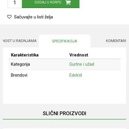
DODAJ U KORPU
Sačuvajte u listi želja
UPNOST U RADNJAMA
KOMENTARI
SPECIFIKACIJA
Karakteristika
Vrednost
Kategorija
Gurtne i užad
Brendovi
Edelrid
Ime/Nadimak
Email
SLIČNI PROIZVODI
Poruka