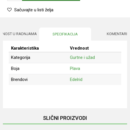
Sačuvajte u listi želja
UPNOST U RADNJAMA
KOMENTARI
SPECIFIKACIJA
Karakteristika
Vrednost
Kategorija
Gurtne i užad
Boja
Plava
Brendovi
Edelrid
Ime/Nadimak
Email
SLIČNI PROIZVODI