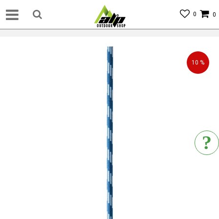
0
0
10
%