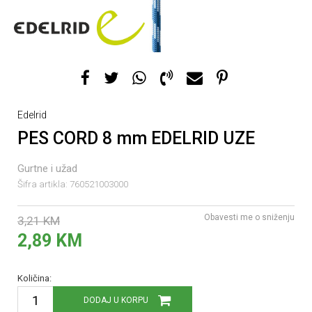
Edelrid
PES CORD 8 mm EDELRID UZE
Gurtne i užad
Šifra artikla:
760521003000
Obavesti me o sniženju
3,21
KM
2,89
KM
Količina:
DODAJ U KORPU