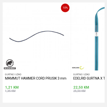
Poruka
10
%
POŠALJI
GURTNE I UŽAD
GURTNE I UŽAD
MAMMUT HAMMER CORD PRUSIK 3 mm
EDELRID GURTNA X 
1,21
KM
22,50
KM
1,35
KM
25,00
KM