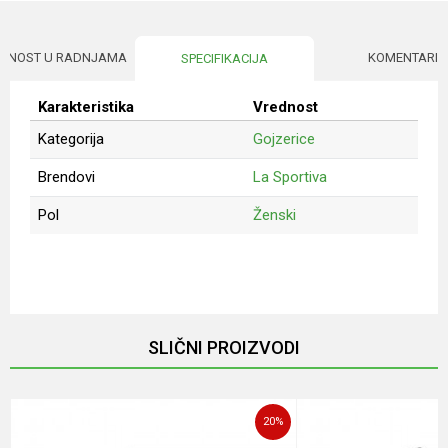
UPNOST U RADNJAMA
KOMENTARI
SPECIFIKACIJA
Karakteristika
Vrednost
Kategorija
Gojzerice
Brendovi
La Sportiva
Pol
Ženski
Ime/Nadimak
Email
SLIČNI PROIZVODI
Poruka
20
%