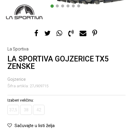
1
2
3
4
5
6
La Sportiva
LA SPORTIVA GOJZERICE TX5
ZENSKE
Gojzerice
Šifra artikla:
27J909715
Izaberi veličinu:
37,5
38
42
Sačuvajte u listi želja