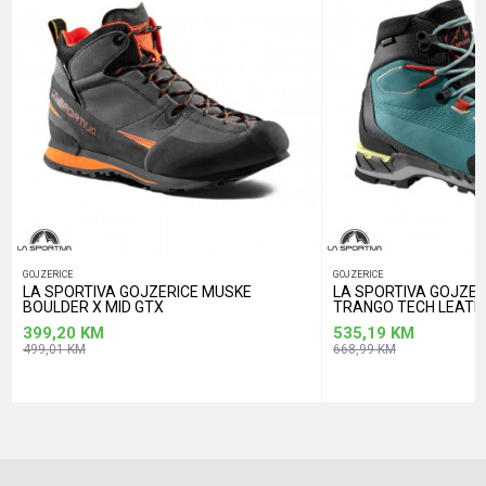
POŠALJI
GOJZERICE
GOJZERICE
LA SPORTIVA GOJZERICE MUSKE
LA SPORTIVA GOJZER
BOULDER X MID GTX
TRANGO TECH LEATH
399,20
KM
535,19
KM
499,01
KM
668,99
KM