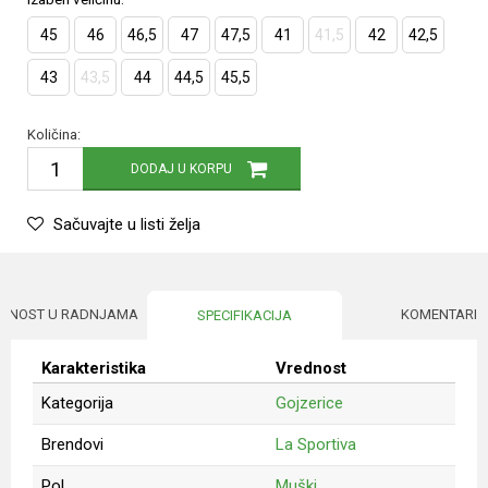
45
46
46,5
47
47,5
41
41,5
42
42,5
43
43,5
44
44,5
45,5
Količina:
DODAJ U KORPU
Sačuvajte u listi želja
UPNOST U RADNJAMA
KOMENTARI
SPECIFIKACIJA
Karakteristika
Vrednost
Kategorija
Gojzerice
Brendovi
La Sportiva
Pol
Muški