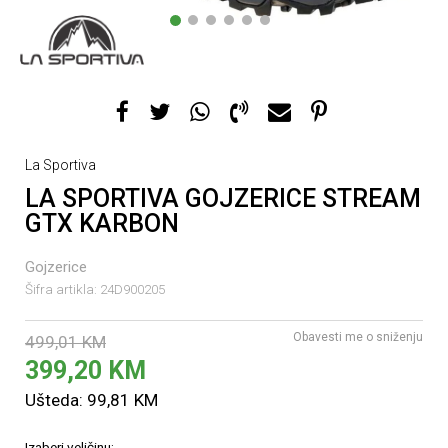
1
2
3
4
5
6
La Sportiva
LA SPORTIVA GOJZERICE STREAM
GTX KARBON
Gojzerice
Šifra artikla:
24D900205
Obavesti me o sniženju
499,01
KM
399,20
KM
Ušteda:
99,81
KM
Izaberi veličinu: