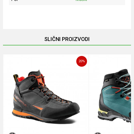
Ime/Nadimak
Email
SLIČNI PROIZVODI
Poruka
20
%
POŠALJI