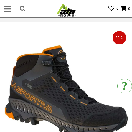
0
0
20
%