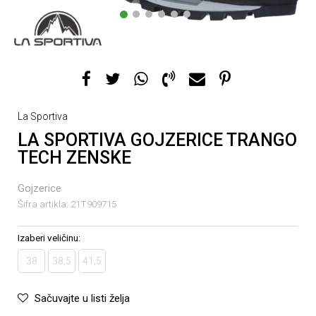
1
2
3
4
5
6
La Sportiva
LA SPORTIVA GOJZERICE TRANGO
TECH ZENSKE
Gojzerice
Šifra artikla:
21T909715
Izaberi veličinu:
38
38,5
41,5
Sačuvajte u listi želja