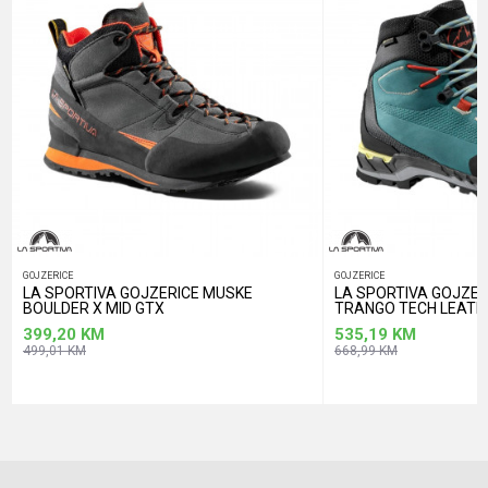
POŠALJI
GOJZERICE
GOJZERICE
LA SPORTIVA GOJZERICE MUSKE
LA SPORTIVA GOJZER
BOULDER X MID GTX
TRANGO TECH LEATH
399,20
KM
535,19
KM
499,01
KM
668,99
KM