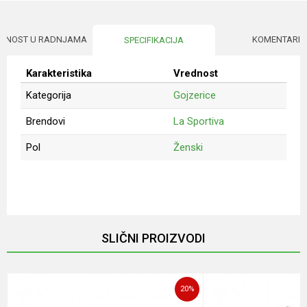
UPNOST U RADNJAMA
KOMENTARI
SPECIFIKACIJA
Karakteristika
Vrednost
Kategorija
Gojzerice
Brendovi
La Sportiva
Pol
Ženski
Ime/Nadimak
Email
SLIČNI PROIZVODI
Poruka
20
%