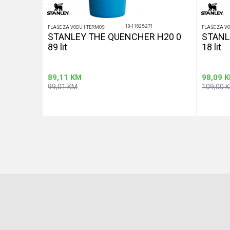
10-11825-271
FLAŠE ZA VODU I TERMOS
FLAŠE ZA V
DA ZA
STANLEY THE QUENCHER H20 0
STANL
89 lit
18 lit
89,11
KM
98,09
K
99,01
KM
109,00
u
Dodaj u korpu