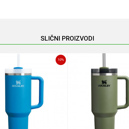
Email
SLIČNI PROIZVODI
10
%