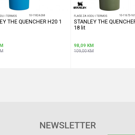
10-11824-268
10-11673-16
ODU I TERMOS
FLAŠE ZA VODU I TERMOS
EY THE QUENCHER H20 1
STANLEY THE QUENCHER
18 lit
M
98,09
KM
KM
109,00
KM
Dodaj u korpu
Dodaj u korp
NEWSLETTER