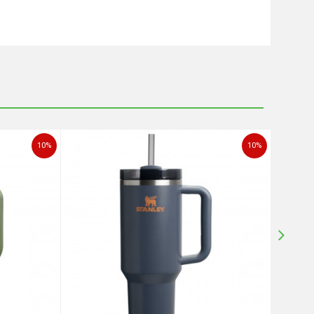
10
%
10
%