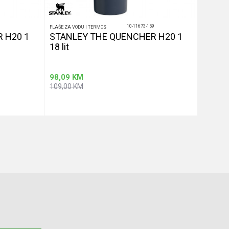
1
10-11673-159
FLAŠE ZA VODU I TERMOS
FLAŠE ZA V
 H20 1
STANLEY THE QUENCHER H20 1
STANL
18 lit
89 lit
98,09
KM
89,11
109,00
KM
99,01
K
u
Dodaj u korpu