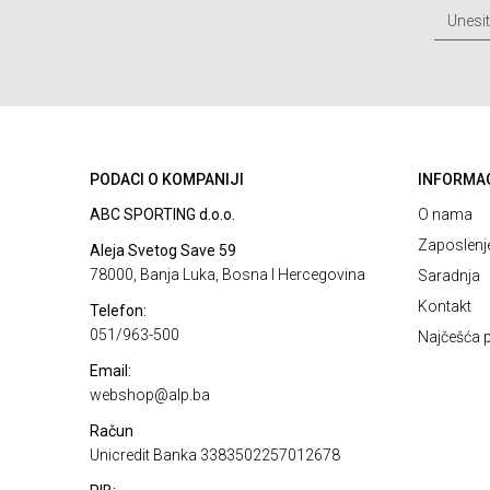
PODACI O KOMPANIJI
INFORMA
ABC SPORTING d.o.o.
O nama
Zaposlenj
Aleja Svetog Save 59
78000, Banja Luka, Bosna I Hercegovina
Saradnja
Kontakt
Telefon:
051/963-500
Najčešća p
Email:
webshop@alp.ba
Račun
Unicredit Banka 3383502257012678