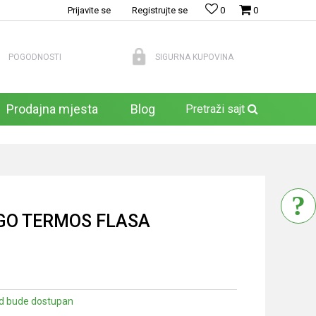
Prijavite se
Registrujte se
0
0
POGODNOSTI
SIGURNA KUPOVINA
Prodajna mjesta
Blog
Pretraži sajt
GO TERMOS FLASA
d bude dostupan