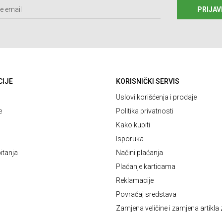
PRIJAV
CIJE
KORISNIČKI SERVIS
Uslovi korišćenja i prodaje
e
Politika privatnosti
Kako kupiti
Isporuka
itanja
Načini plaćanja
Plaćanje karticama
Reklamacije
Povraćaj sredstava
Zamjena veličine i zamjena artikla 