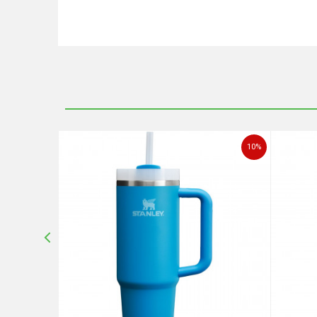
Ime/Nadimak
Poruka
10
%
10
%
POŠALJI