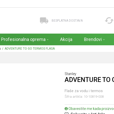
BESPLATNA DOSTAVA
Profesionalna oprema
Akcija
Brendovi
s
ADVENTURE TO GO TERMOS FLASA
Stanley
ADVENTURE TO 
Flaše za vodu i termos
Šifra artikla:
10-10819-008
Obavestite me kada proizvo