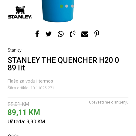
1
2
3
Stanley
STANLEY THE QUENCHER H20 0
89 lit
Flaše za vodu i termos
Šifra artikla:
10-11825-271
Obavesti me o sniženju
99,01
KM
89,11
KM
Ušteda:
9,90
KM
Količina: