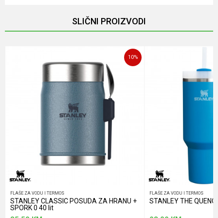
Email
SLIČNI PROIZVODI
Poruka
10
%
POŠALJI
FLAŠE ZA VODU I TERMOS
FLAŠE ZA VODU I TERMOS
STANLEY CLASSIC POSUDA ZA HRANU +
STANLEY THE QUENCHE
SPORK 0 40 lit