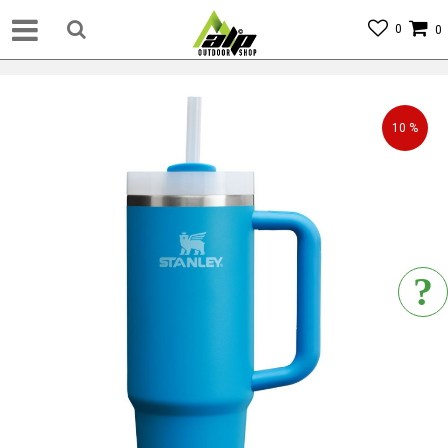
0
0
10
%