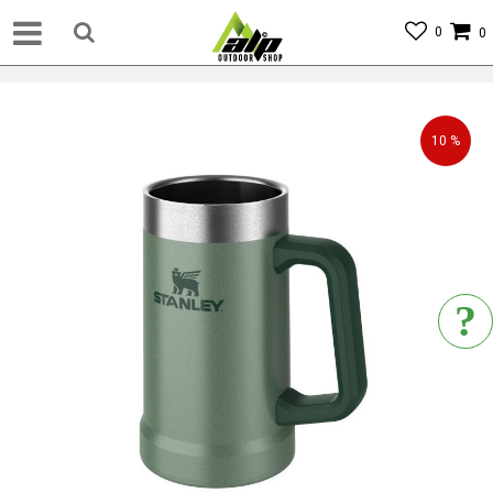
0
0
10
%