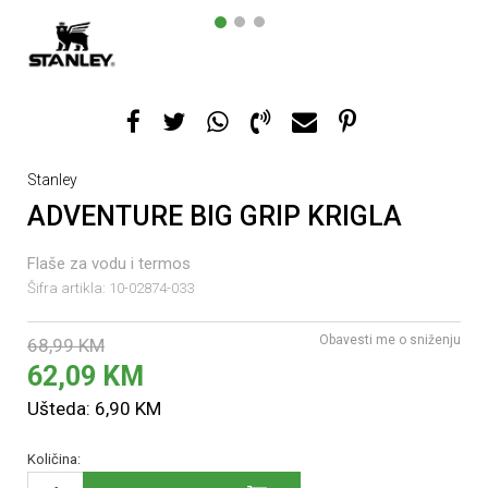
1
2
3
Stanley
ADVENTURE BIG GRIP KRIGLA
Flaše za vodu i termos
Šifra artikla:
10-02874-033
Obavesti me o sniženju
68,99
KM
62,09
KM
Ušteda:
6,90
KM
Količina: