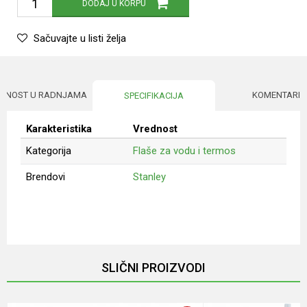
DODAJ U KORPU
Sačuvajte u listi želja
UPNOST U RADNJAMA
KOMENTARI
SPECIFIKACIJA
Karakteristika
Vrednost
Kategorija
Flaše za vodu i termos
Brendovi
Stanley
Ime/Nadimak
Email
SLIČNI PROIZVODI
Poruka