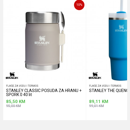
10
%
POŠALJI
FLAŠE ZA VODU I TERMOS
FLAŠE ZA VODU I TERMOS
STANLEY CLASSIC POSUDA ZA HRANU +
STANLEY THE QUENCHE
SPORK 0 40 lit
85,50
KM
89,11
KM
95,00
KM
99,01
KM