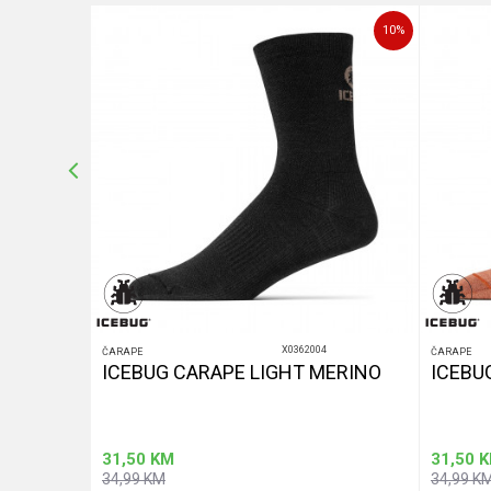
10
%
10
%
POŠALJI
X0362004
ČARAPE
ČARAPE
KKING
ICEBUG CARAPE LIGHT MERINO
ICEBU
31,50
KM
31,50
K
34,99
KM
34,99
K