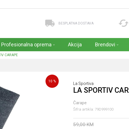
BESPLATNA DOSTAVA
Profesionalna oprema
Akcija
Brendovi
TIV CARAPE
10
%
La Sportiva
LA SPORTIV CA
Čarape
Šifra artikla:
79D999100
59,00
KM