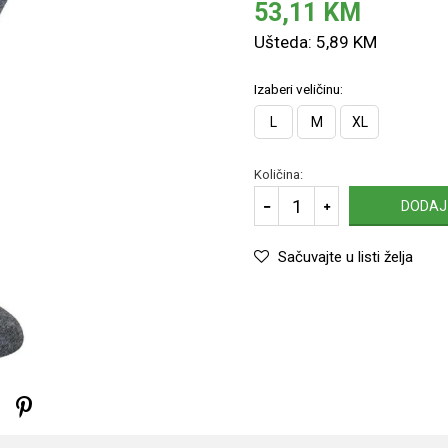
53,11
KM
Ušteda:
5,89
KM
Izaberi veličinu:
L
M
XL
Količina:
DODAJ
Sačuvajte u listi želja