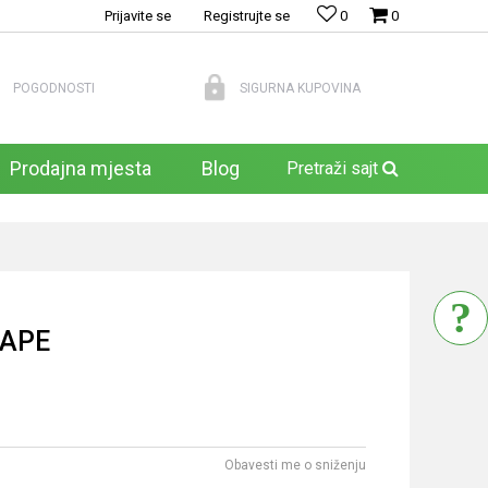
Prijavite se
Registrujte se
0
0
POGODNOSTI
SIGURNA KUPOVINA
Prodajna mjesta
Blog
Pretraži sajt
RAPE
Obavesti me o sniženju