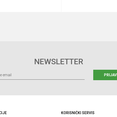
Dodaj u korpu
Dod
Veličina
37-39
40-42
43-45
37-39
40-42
46-48
NEWSLETTER
PRIJAV
CIJE
KORISNIČKI SERVIS