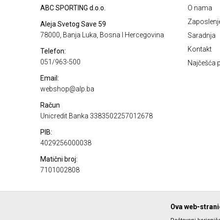
ABC SPORTING d.o.o.
O nama
Zaposlenj
Aleja Svetog Save 59
78000, Banja Luka, Bosna I Hercegovina
Saradnja
Kontakt
Telefon:
051/963-500
Najčešća p
Email:
webshop@alp.ba
Račun
Unicredit Banka 3383502257012678
PIB:
4029256000038
Matični broj:
7101002808
Ova web-stranic