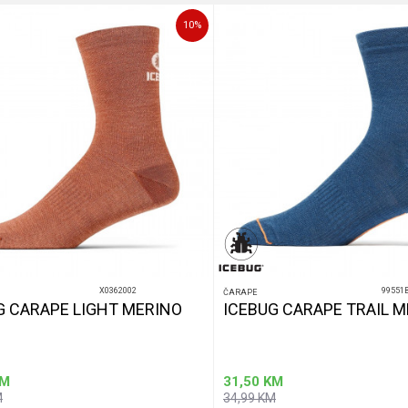
10
%
X0362002
99551
ČARAPE
G CARAPE LIGHT MERINO
ICEBUG CARAPE TRAIL 
M
31,50
KM
M
34,99
KM