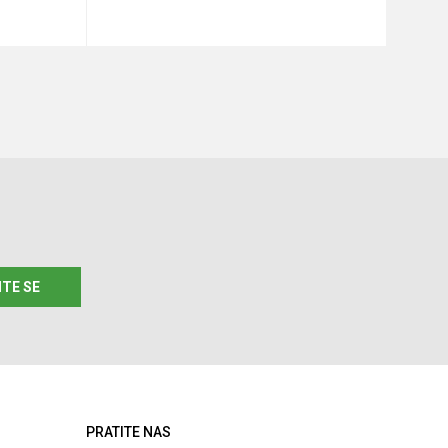
aj u korpu
Dodaj u korpu
Veličina
Veličina
43-45
34-36
37-39
40-42
43-45
46-48
ITE SE
PRATITE NAS