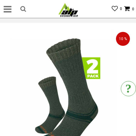
0
0
10
%