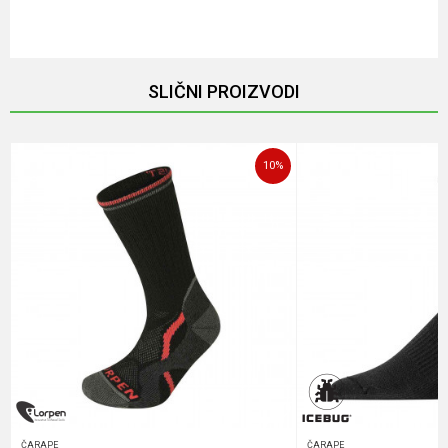
Email
SLIČNI PROIZVODI
Poruka
10
%
POŠALJI
ČARAPE
ČARAPE