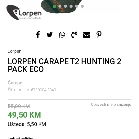
1
2
3
4
5
6
Lorpen
LORPEN CARAPE T2 HUNTING 2
PACK ECO
Čarape
Šifra artikla:
6710004 2340
Obavesti me o sniženju
55,00
KM
49,50
KM
Ušteda:
5,50
KM
Izaberi veličinu: