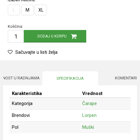
L
M
XL
Količina:
DODAJ U KORPU
Sačuvajte u listi želja
UPNOST U RADNJAMA
KOMENTARI
SPECIFIKACIJA
Karakteristika
Vrednost
Kategorija
Čarape
Brendovi
Lorpen
Pol
Muški
Ime/Nadimak