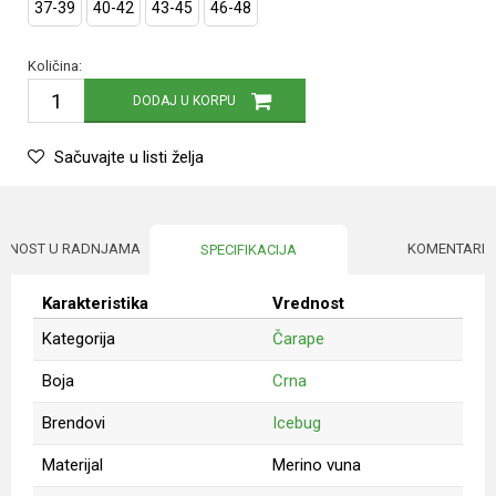
37-39
40-42
43-45
46-48
Količina:
DODAJ U KORPU
Sačuvajte u listi želja
UPNOST U RADNJAMA
KOMENTARI
SPECIFIKACIJA
Karakteristika
Vrednost
Kategorija
Čarape
Boja
Crna
Brendovi
Icebug
Materijal
Merino vuna