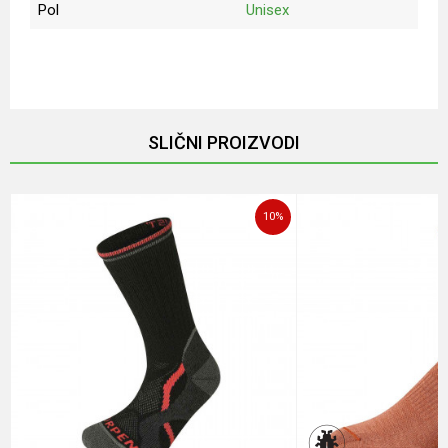
Pol
Unisex
Ime/Nadimak
Email
SLIČNI PROIZVODI
Poruka
10
%
POŠALJI