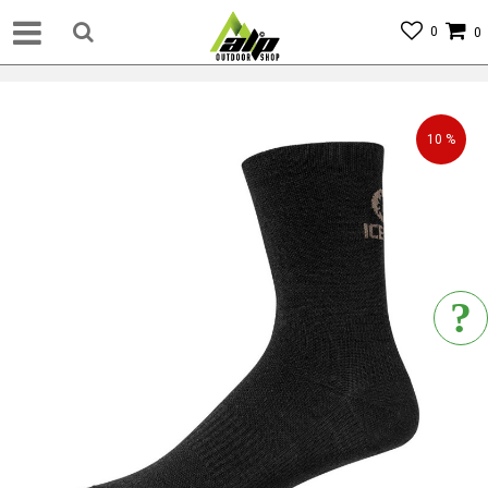
0
0
10
%