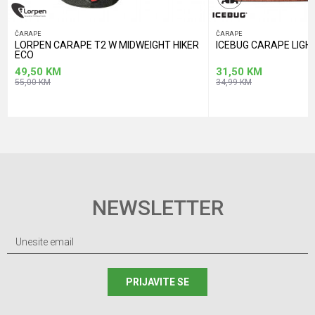
ČARAPE
ČARAPE
LORPEN CARAPE T2 W MIDWEIGHT HIKER
ICEBUG CARAPE LIGH
ECO
49,50
KM
31,50
KM
55,00
KM
34,99
KM
NEWSLETTER
PRIJAVITE SE