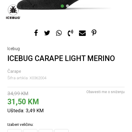
1
2
Icebug
ICEBUG CARAPE LIGHT MERINO
Čarape
Šifra artikla:
X0362004
Obavesti me o sniženju
34,99
KM
31,50
KM
Ušteda:
3,49
KM
Izaberi veličinu: