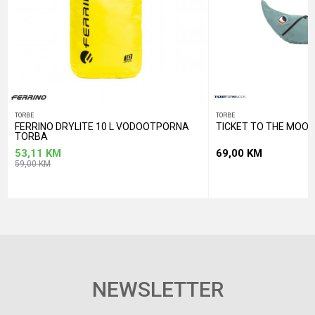
POŠALJI
TORBE
TORBE
FERRINO DRYLITE 10 L VODOOTPORNA
TICKET TO THE MOON
TORBA
53,11
KM
69,00
KM
59,00
KM
NEWSLETTER