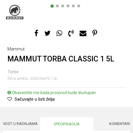
1
2
3
4
5
6
Mammut
MAMMUT TORBA CLASSIC 1 5L
Torbe
Šifra artikla:
2520-00470 1.5L
Obavestite me kada proizvod bude dostupan
Sačuvajte u listi želja
UPNOST U RADNJAMA
KOMENTARI
SPECIFIKACIJA