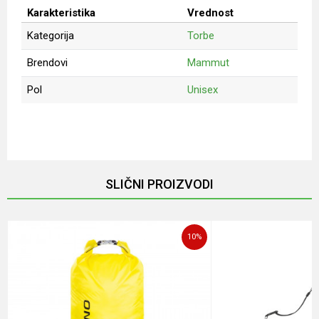
Karakteristika
Vrednost
Kategorija
Torbe
Brendovi
Mammut
Pol
Unisex
Ime/Nadimak
Email
SLIČNI PROIZVODI
Poruka
10
%