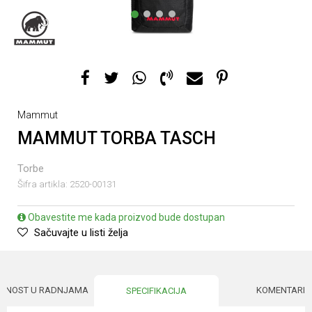
1
2
3
4
Mammut
MAMMUT TORBA TASCH
Torbe
Šifra artikla:
2520-00131
Obavestite me kada proizvod bude dostupan
Sačuvajte u listi želja
UPNOST U RADNJAMA
KOMENTARI
SPECIFIKACIJA