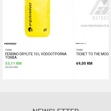
POŠALJI
TORBE
TORBE
FERRINO DRYLITE 10 L VODOOTPORNA
TICKET TO THE MOON
TORBA
53,11
KM
69,00
KM
59,00
KM