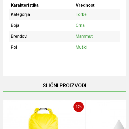
Karakteristika
Vrednost
Kategorija
Torbe
Boja
Crna
Brendovi
Mammut
Pol
Muški
Ime/Nadimak
Email
SLIČNI PROIZVODI
Poruka
10
%