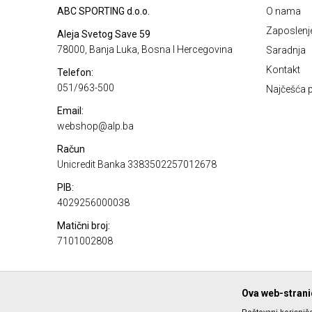
ABC SPORTING d.o.o.
O nama
Zaposlenj
Aleja Svetog Save 59
78000, Banja Luka, Bosna I Hercegovina
Saradnja
Kontakt
Telefon:
051/963-500
Najčešća p
Email:
webshop@alp.ba
Račun
Unicredit Banka 3383502257012678
PIB:
4029256000038
Matični broj:
7101002808
Ova web-stranic