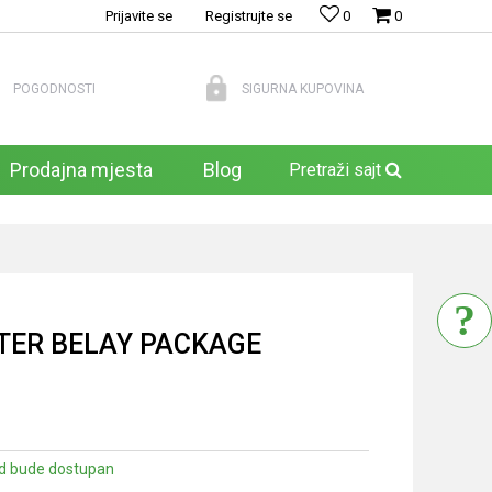
Prijavite se
Registrujte se
0
0
POGODNOSTI
SIGURNA KUPOVINA
Prodajna mjesta
Blog
Pretraži sajt
ER BELAY PACKAGE
d bude dostupan