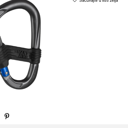
Sačuvajte u listi želja