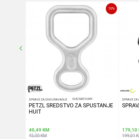
10
%
10
%
POŠALJI
3342540010499
SPRAVE ZA OSIGURAVANJE
SPRAVE ZA
PETZL SREDSTVO ZA SPUSTANJE
SPRAV
HUIT
40,49
KM
179,10
45,00
KM
199,01