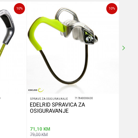
10
%
10
%
0
717840006630
SPRAVE ZA OSIGURAVANJE
SPRAVE ZA
EDELRID SPRAVICA ZA
EDELR
OSIGURAVANJE
OSIG
71,10
KM
71,10
79,00
KM
79,00
K