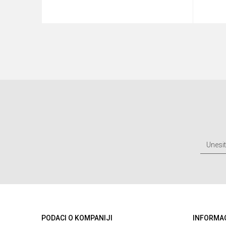
u
Dodaj u korpu
PODACI O KOMPANIJI
INFORMA