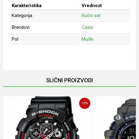
Karakteristika
Vrednost
Kategorija
Ručni sat
Brendovi
Casio
Pol
Muški
Ime/Nadimak
Email
SLIČNI PROIZVODI
Poruka
10
%