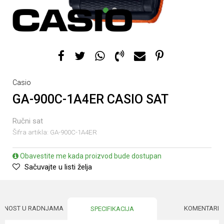
1
2
Casio
GA-900C-1A4ER CASIO SAT
Ručni sat
Šifra artikla:
GA-900C-1A4ER
Obavestite me kada proizvod bude dostupan
Sačuvajte u listi želja
UPNOST U RADNJAMA
KOMENTARI
SPECIFIKACIJA