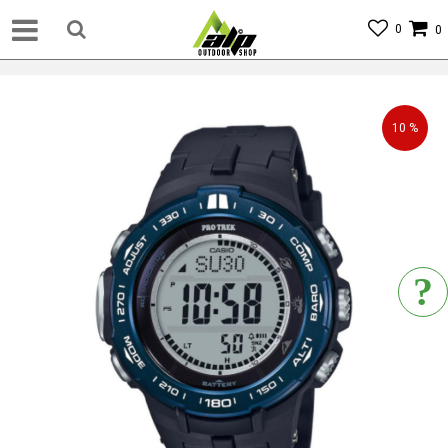
0
0
10
%