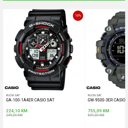
Poruka
10
%
POŠALJI
RUČNI SAT
RUČNI SAT
GA-100-1A4ER CASIO SAT
GW-9500-3ER CASIO 
224,10
KM
755,09
KM
249,00
KM
839,00
KM