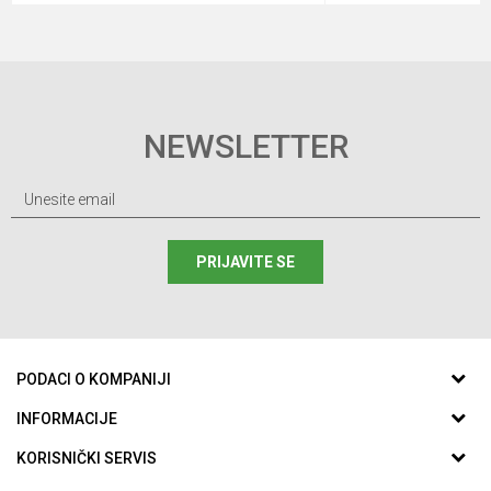
NEWSLETTER
PRIJAVITE SE
PODACI O KOMPANIJI
ABC SPORTING d.o.o.
INFORMACIJE
O nama
KORISNIČKI SERVIS
Aleja Svetog Save 59
Zaposlenje