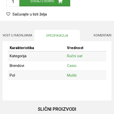
DODAJ U KORPU
Sačuvajte u listi želja
UPNOST U RADNJAMA
KOMENTARI
SPECIFIKACIJA
Karakteristika
Vrednost
Kategorija
Ručni sat
Brendovi
Casio
Pol
Muški
Ime/Nadimak
Email
SLIČNI PROIZVODI