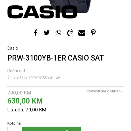
Casio
PRW-3100YB-1ER CASIO SAT
Ručni sat
Šifra artikla:
PRW-3100YB-1ER
Obavesti me o sniženju
700,00
KM
630,00
KM
Ušteda:
70,00
KM
Količina: