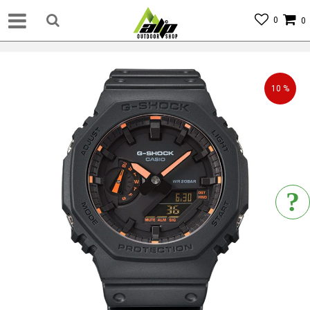
0
0
10
%