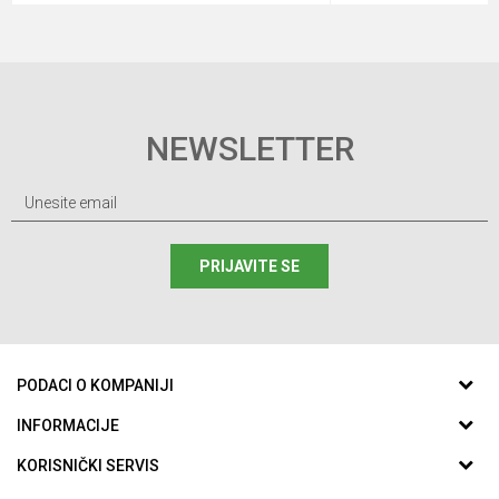
NEWSLETTER
PRIJAVITE SE
PODACI O KOMPANIJI
ABC SPORTING d.o.o.
INFORMACIJE
O nama
KORISNIČKI SERVIS
Aleja Svetog Save 59
Zaposlenje