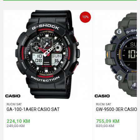
Poruka
10
%
POŠALJI
RUČNI SAT
RUČNI SAT
GA-100-1A4ER CASIO SAT
GW-9500-3ER CASIO 
224,10
KM
755,09
KM
249,00
KM
839,00
KM