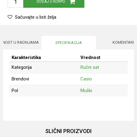
DODAJ U KORPU
Sačuvajte u listi želja
UPNOST U RADNJAMA
KOMENTARI
SPECIFIKACIJA
Karakteristika
Vrednost
Kategorija
Ručni sat
Brendovi
Casio
Pol
Muški
Ime/Nadimak
Email
SLIČNI PROIZVODI