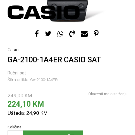
Casio
GA-2100-1A4ER CASIO SAT
Ručni sat
Šifra artikla:
GA-2100-1A4ER
Obavesti me o sniženju
249,00
KM
224,10
KM
Ušteda:
24,90
KM
Količina: