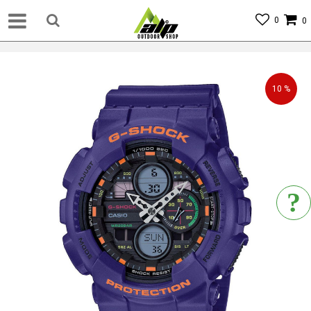
0
0
10
%