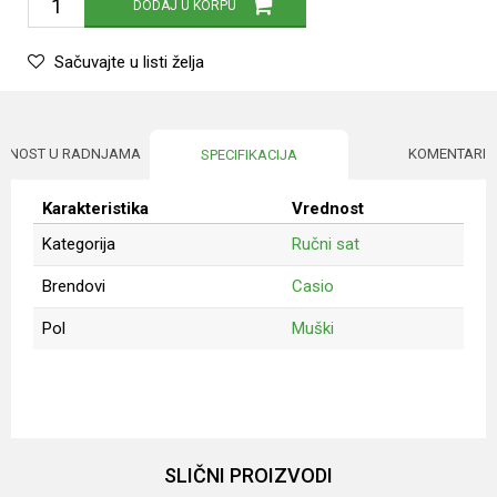
DODAJ U KORPU
Sačuvajte u listi želja
UPNOST U RADNJAMA
KOMENTARI
SPECIFIKACIJA
Karakteristika
Vrednost
Kategorija
Ručni sat
Brendovi
Casio
Pol
Muški
Ime/Nadimak
Email
SLIČNI PROIZVODI