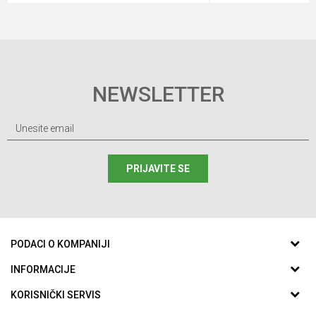
NEWSLETTER
PRIJAVITE SE
PODACI O KOMPANIJI
ABC SPORTING d.o.o.
INFORMACIJE
O nama
KORISNIČKI SERVIS
Aleja Svetog Save 59
Zaposlenje