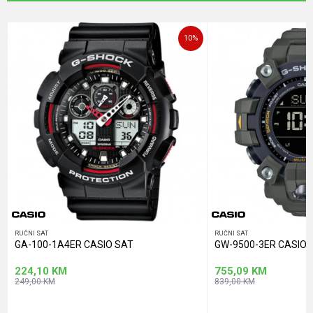
Poruka
10
%
POŠALJI
RUČNI SAT
RUČNI SAT
GA-100-1A4ER CASIO SAT
GW-9500-3ER CASIO 
224,10
KM
755,09
KM
249,00
KM
839,00
KM