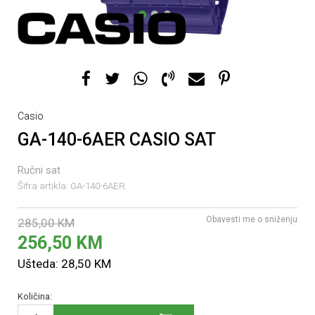
1
2
3
Casio
GA-140-6AER CASIO SAT
Ručni sat
Šifra artikla:
GA-140-6AER
Obavesti me o sniženju
285,00
KM
256,50
KM
Ušteda:
28,50
KM
Količina: