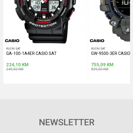
POŠALJI
RUČNI SAT
RUČNI SAT
GA-100-1A4ER CASIO SAT
GW-9500-3ER CASIO 
224,10
KM
755,09
KM
249,00
KM
839,00
KM
NEWSLETTER