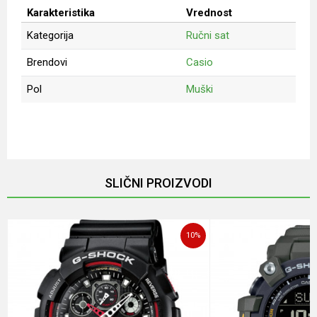
Karakteristika
Vrednost
Kategorija
Ručni sat
Brendovi
Casio
Pol
Muški
Ime/Nadimak
Email
SLIČNI PROIZVODI
Poruka
10
%