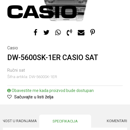
Casio
DW-5600SK-1ER CASIO SAT
Ručni sat
Šifra artikla:
DW-5600SK-1ER
Obavestite me kada proizvod bude dostupan
Sačuvajte u listi želja
UPNOST U RADNJAMA
KOMENTARI
SPECIFIKACIJA