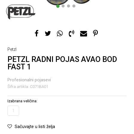
1
2
3
4
Petzl
PETZL RADNI POJAS AVAO BOD
FAST 1
Profesionalni pojasevi
Šifra artikla:
C071BA01
Izabrana veličina:
1
Sačuvajte u listi želja