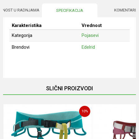
UPNOST U RADNJAMA
KOMENTARI
SPECIFIKACIJA
Karakteristika
Vrednost
Kategorija
Pojasevi
Brendovi
Edelrid
Ime/Nadimak
Email
SLIČNI PROIZVODI
Poruka
10
%