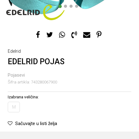
1
2
3
4
Edelrid
EDELRID POJAS
Pojasevi
Šifra artikla:
743280067900
Izabrana veličina:
M
Sačuvajte u listi želja