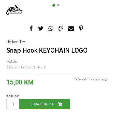
1
2
Helikon-Tex
Snap Hook KEYCHAIN LOGO
Ostalo
Šifra artikla:
AD-KSH-NL-11
Obavesti me o sniženju
15,00
KM
Količina:
DODAJ U KORPU