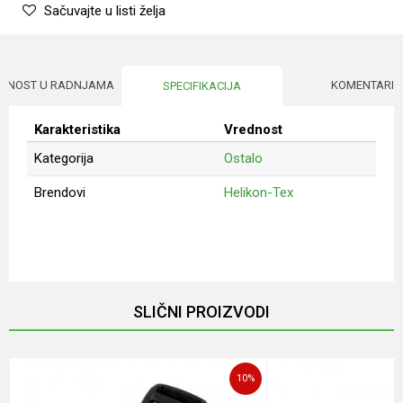
Sačuvajte u listi želja
UPNOST U RADNJAMA
KOMENTARI
SPECIFIKACIJA
Karakteristika
Vrednost
Kategorija
Ostalo
Brendovi
Helikon-Tex
Ime/Nadimak
Email
SLIČNI PROIZVODI
Poruka
10
%