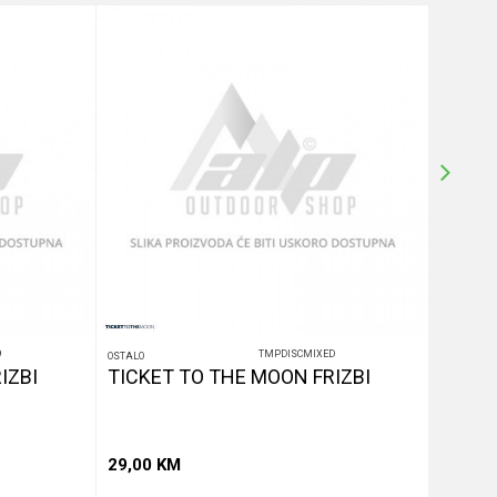
9
TMPDISCMIXED
OSTALO
OSTALO
IZBI
TICKET TO THE MOON FRIZBI
TICKE
29,00
KM
13,50
15,00
K