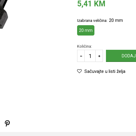
5,41
KM
20 mm
Izabrana veličina:
20 mm
Količina:
DODAJ
Sačuvajte u listi želja