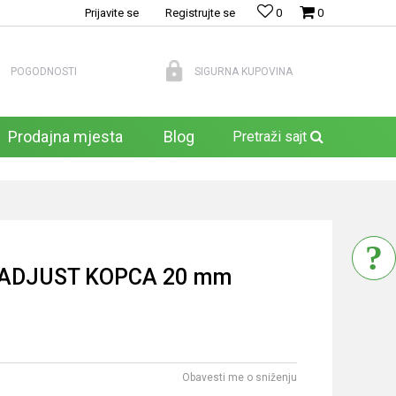
Prijavite se
Registrujte se
0
0
POGODNOSTI
SIGURNA KUPOVINA
Prodajna mjesta
Blog
Pretraži sajt
ADJUST KOPCA 20 mm
Obavesti me o sniženju