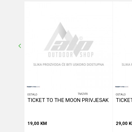
10
%
POŠALJI
TMZIP3
OSTALO
OSTALO
OPCA 15
TICKET TO THE MOON PRIVJESAK
TICKE
19,00
KM
29,00
K