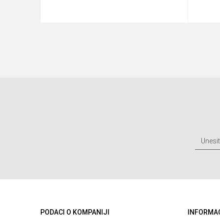
u
Dodaj u korpu
PODACI O KOMPANIJI
INFORMA