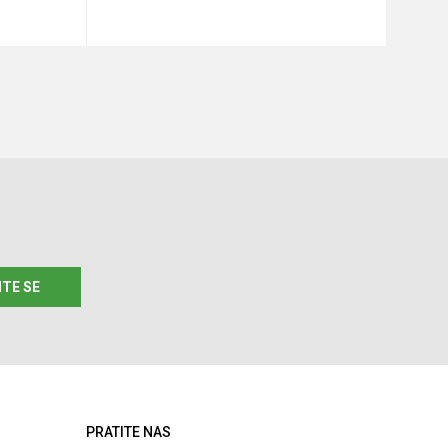
u
Dodaj u korpu
ITE SE
PRATITE NAS