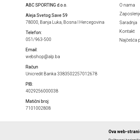
ABC SPORTING d.o.o.
O nama
Zaposlenj
Aleja Svetog Save 59
78000, Banja Luka, Bosna I Hercegovina
Saradnja
Kontakt
Telefon:
051/963-500
Najčešća p
Email:
webshop@alp.ba
Račun
Unicredit Banka 3383502257012678
PIB:
4029256000038
Matični broj:
7101002808
Ova web-stranic