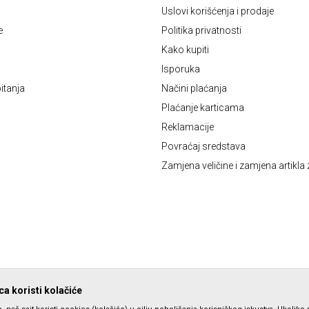
Uslovi korišćenja i prodaje
e
Politika privatnosti
Kako kupiti
Isporuka
itanja
Načini plaćanja
Plaćanje karticama
Reklamacije
Povraćaj sredstava
Zamjena veličine i zamjena artikla 
a koristi kolačiće