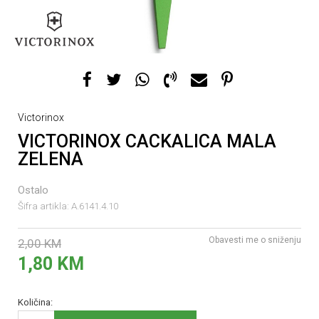
Victorinox
VICTORINOX CACKALICA MALA
ZELENA
Ostalo
Šifra artikla:
A.6141.4.10
Obavesti me o sniženju
2,00
KM
1,80
KM
Količina: