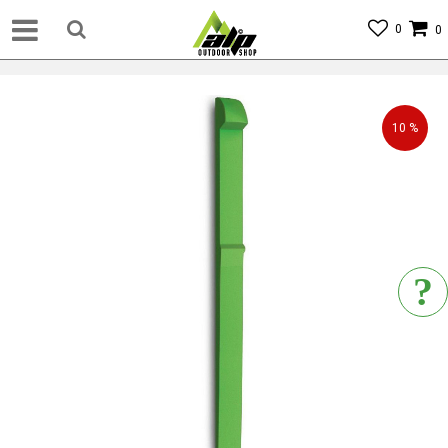
0
0
10
%