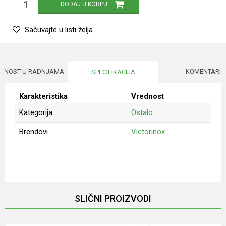
DODAJ U KORPU
Sačuvajte u listi želja
UPNOST U RADNJAMA
KOMENTARI
SPECIFIKACIJA
Karakteristika
Vrednost
Kategorija
Ostalo
Brendovi
Victorinox
Ime/Nadimak
Email
SLIČNI PROIZVODI
Poruka