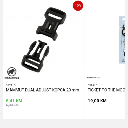
10
%
POŠALJI
OSTALO
OSTALO
MAMMUT DUAL ADJUST KOPCA 20 mm
TICKET TO THE MOON
5,41
KM
19,00
KM
6,00
KM