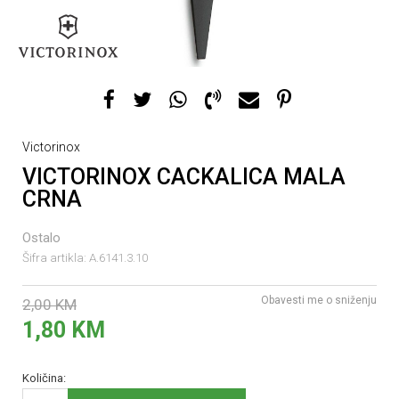
Victorinox
VICTORINOX CACKALICA MALA
CRNA
Ostalo
Šifra artikla:
A.6141.3.10
Obavesti me o sniženju
2,00
KM
1,80
KM
Količina: