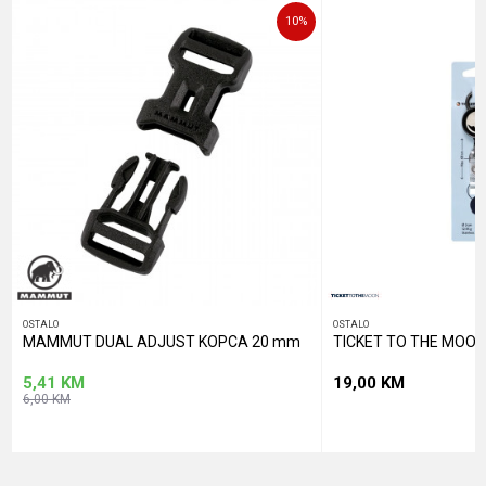
10
%
POŠALJI
OSTALO
OSTALO
MAMMUT DUAL ADJUST KOPCA 20 mm
TICKET TO THE MOON
5,41
KM
19,00
KM
6,00
KM