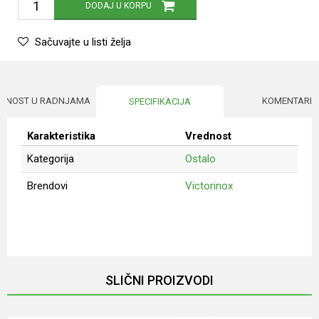
DODAJ U KORPU
Sačuvajte u listi želja
UPNOST U RADNJAMA
KOMENTARI
SPECIFIKACIJA
Karakteristika
Vrednost
Kategorija
Ostalo
Brendovi
Victorinox
Ime/Nadimak
Email
SLIČNI PROIZVODI
Poruka