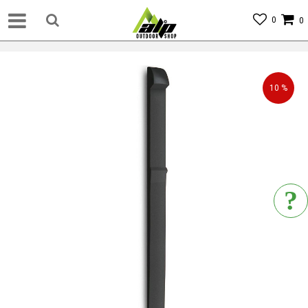
0
0
10
%