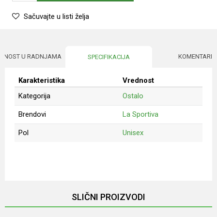
Sačuvajte u listi želja
UPNOST U RADNJAMA
KOMENTARI
SPECIFIKACIJA
Karakteristika
Vrednost
Kategorija
Ostalo
Brendovi
La Sportiva
Pol
Unisex
Ime/Nadimak
Email
SLIČNI PROIZVODI