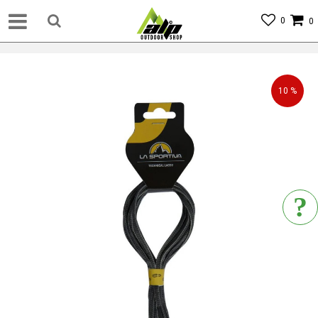
0
0
10
%