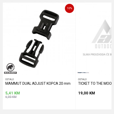
Poruka
10
%
POŠALJI
OSTALO
OSTALO
MAMMUT DUAL ADJUST KOPCA 20 mm
TICKET TO THE MOON
5,41
KM
19,00
KM
6,00
KM