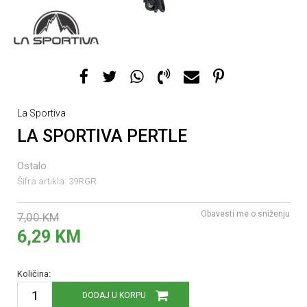
La Sportiva
LA SPORTIVA PERTLE
Ostalo
Šifra artikla:
39RGR
Obavesti me o sniženju
7,00
KM
6,29
KM
Količina:
DODAJ U KORPU