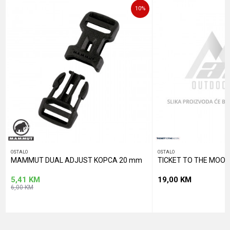
10
%
POŠALJI
OSTALO
OSTALO
MAMMUT DUAL ADJUST KOPCA 20 mm
TICKET TO THE MOON
5,41
KM
19,00
KM
6,00
KM