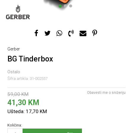
1
2
3
Gerber
BG Tinderbox
Ostalo
Šifra artikla:
31-002557
Obavesti me o sniženju
59,00
KM
41,30
KM
Ušteda:
17,70
KM
Količina: