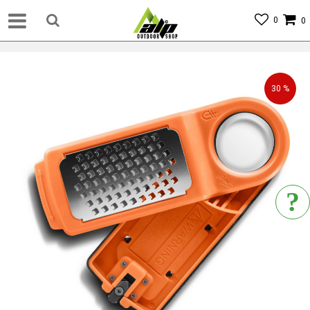
0
0
30
%