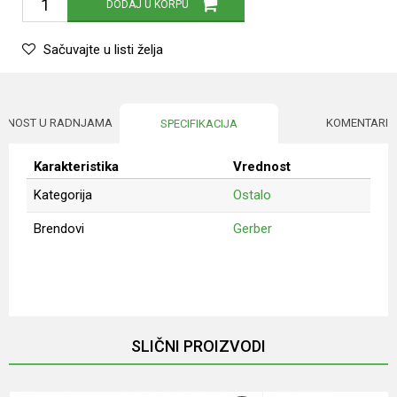
DODAJ U KORPU
Sačuvajte u listi želja
UPNOST U RADNJAMA
KOMENTARI
SPECIFIKACIJA
Karakteristika
Vrednost
Kategorija
Ostalo
Brendovi
Gerber
Ime/Nadimak
Email
SLIČNI PROIZVODI
Poruka