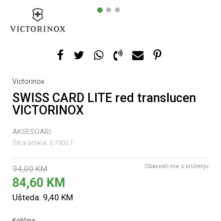
1
2
3
Victorinox
SWISS CARD LITE red translucen
VICTORINOX
AKSESOARI
Šifra artikla:
0.7300.T
Obavesti me o sniženju
94,00
KM
84,60
KM
Ušteda:
9,40
KM
Količina: