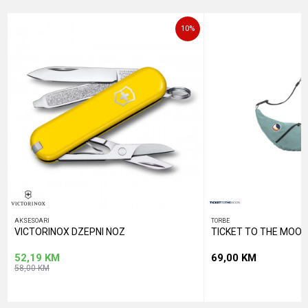
Poruka
10
%
POŠALJI
AKSESOARI
TORBE
VICTORINOX DZEPNI NOZ
TICKET TO THE MOON
52,19
KM
69,00
KM
58,00
KM