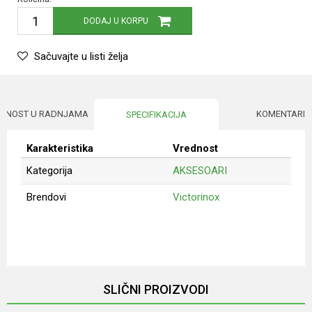
DODAJ U KORPU
Sačuvajte u listi želja
UPNOST U RADNJAMA
KOMENTARI
SPECIFIKACIJA
Karakteristika
Vrednost
Kategorija
AKSESOARI
Brendovi
Victorinox
Ime/Nadimak
Email
SLIČNI PROIZVODI