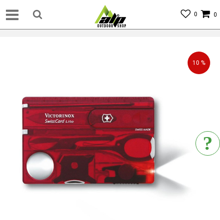
0
0
10
%