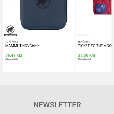
POŠALJI
NOVČANICI
NOVČANICI
MAMMUT NOVCANIK
TICKET TO THE MOON
76,49
KM
22,50
KM
85,00
KM
25,00
KM
NEWSLETTER