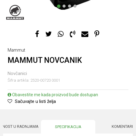
1
2
3
4
Mammut
MAMMUT NOVCANIK
Novčanici
Šifra artikla:
2520-00720 0001
Obavestite me kada proizvod bude dostupan
Sačuvajte u listi želja
UPNOST U RADNJAMA
KOMENTARI
SPECIFIKACIJA