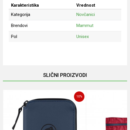
Karakteristika
Vrednost
Kategorija
Novčanici
Brendovi
Mammut
Pol
Unisex
Ime/Nadimak
Email
SLIČNI PROIZVODI
Poruka
10
%