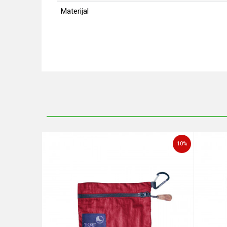
Materijal
Ime/Nadimak
Poruka
10
%
POŠALJI