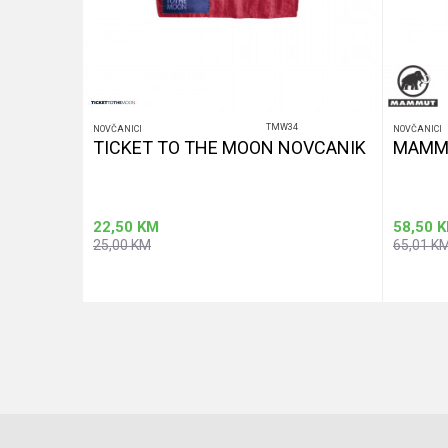
TMW34
NOVČANICI
NOVČANICI
TICKET TO THE MOON NOVCANIK
MAMM
22,50
KM
58,50
K
25,00
KM
65,01
K
Dodaj u korpu