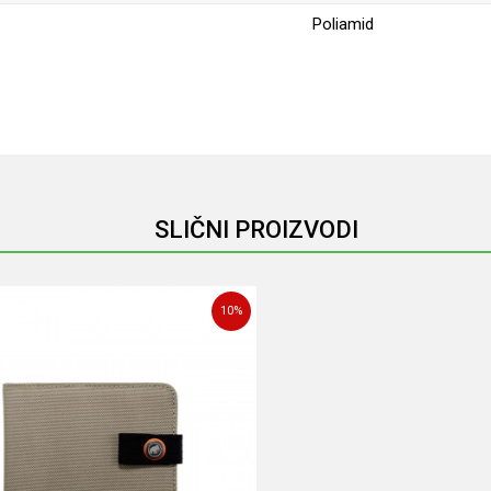
Poliamid
Email
SLIČNI PROIZVODI
10
%