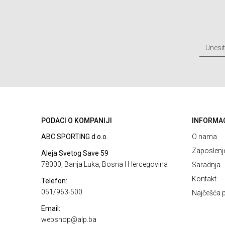
PODACI O KOMPANIJI
INFORMA
ABC SPORTING d.o.o.
O nama
Zaposlenj
Aleja Svetog Save 59
78000, Banja Luka, Bosna I Hercegovina
Saradnja
Kontakt
Telefon:
051/963-500
Najčešća p
Email:
webshop@alp.ba