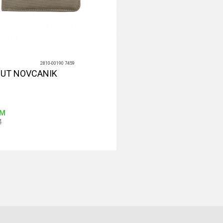
2810-00190 7459
UT NOVCANIK
M
M
Dodaj u korpu