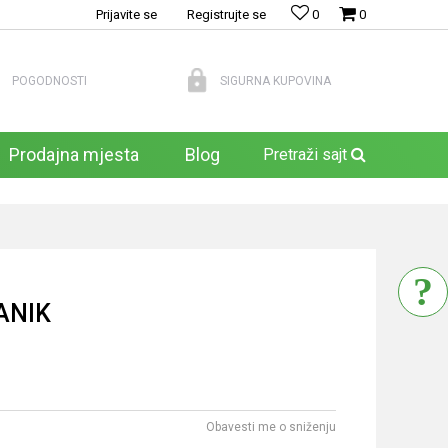
Prijavite se
Registrujte se
0
0
POGODNOSTI
SIGURNA KUPOVINA
Prodajna mjesta
Blog
Pretraži sajt
ANIK
Obavesti me o sniženju