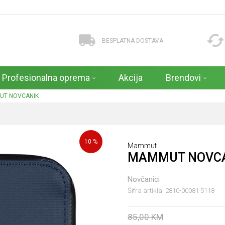
BESPLATNA DOSTAVA
Profesionalna oprema
Akcija
Brendovi
UT NOVCANIK
10
%
Mammut
MAMMUT NOVC
Novčanici
Šifra artikla:
2810-00081 5118
85,00
KM