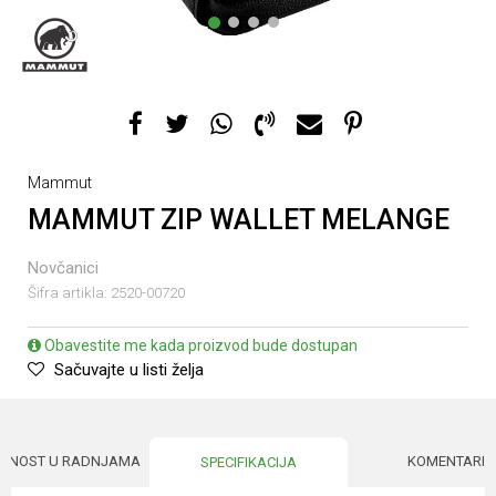
1
2
3
4
Mammut
MAMMUT ZIP WALLET MELANGE
Novčanici
Šifra artikla:
2520-00720
Obavestite me kada proizvod bude dostupan
Sačuvajte u listi želja
UPNOST U RADNJAMA
KOMENTARI
SPECIFIKACIJA