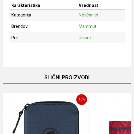
Karakteristika
Vrednost
Kategorija
Novčanici
Brendovi
Mammut
Pol
Unisex
Ime/Nadimak
Email
SLIČNI PROIZVODI
Poruka
10
%