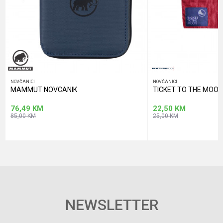
POŠALJI
NOVČANICI
NOVČANICI
MAMMUT NOVCANIK
TICKET TO THE MOON
76,49
KM
22,50
KM
85,00
KM
25,00
KM
NEWSLETTER