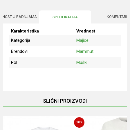
UPNOST U RADNJAMA
KOMENTARI
SPECIFIKACIJA
Karakteristika
Vrednost
Kategorija
Majice
Brendovi
Mammut
Pol
Muški
Ime/Nadimak
Email
SLIČNI PROIZVODI
Poruka
10
%