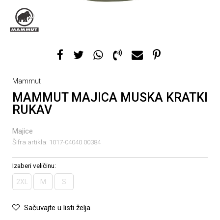
Mammut
MAMMUT MAJICA MUSKA KRATKI
RUKAV
Majice
Šifra artikla:
1017-04040 00384
Izaberi veličinu:
2XL
M
S
Sačuvajte u listi želja