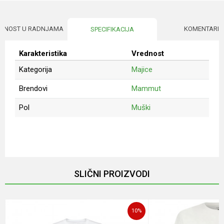
UPNOST U RADNJAMA
KOMENTARI
SPECIFIKACIJA
Karakteristika
Vrednost
Kategorija
Majice
Brendovi
Mammut
Pol
Muški
Ime/Nadimak
Email
SLIČNI PROIZVODI
Poruka
10
%