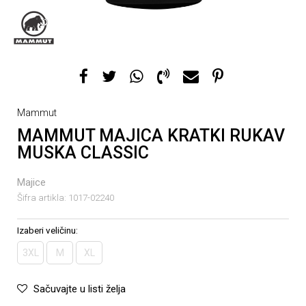
Mammut
MAMMUT MAJICA KRATKI RUKAV
MUSKA CLASSIC
Majice
Šifra artikla:
1017-02240
Izaberi veličinu:
3XL
M
XL
Sačuvajte u listi želja