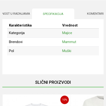
UPNOST U RADNJAMA
KOMENTARI
SPECIFIKACIJA
Karakteristika
Vrednost
Kategorija
Majice
Brendovi
Mammut
Pol
Muški
Ime/Nadimak
Email
SLIČNI PROIZVODI
Poruka
10
%