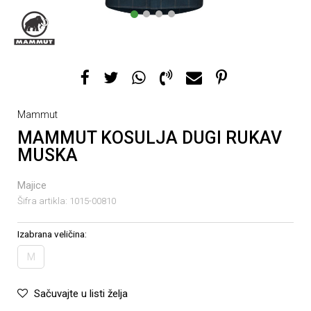
1
2
3
4
Mammut
MAMMUT KOSULJA DUGI RUKAV
MUSKA
Majice
Šifra artikla:
1015-00810
Izabrana veličina:
M
Sačuvajte u listi želja