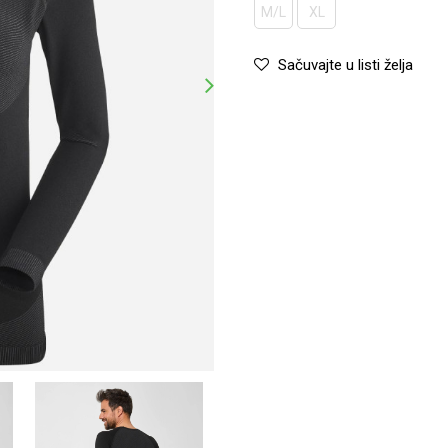
M/L
XL
Sačuvajte u listi želja