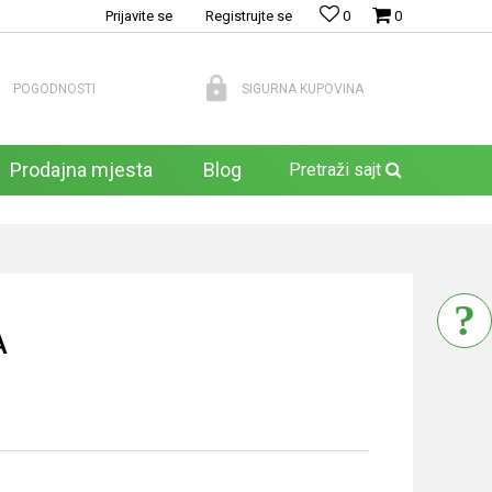
Prijavite se
Registrujte se
0
0
POGODNOSTI
SIGURNA KUPOVINA
Prodajna mjesta
Blog
Pretraži sajt
A