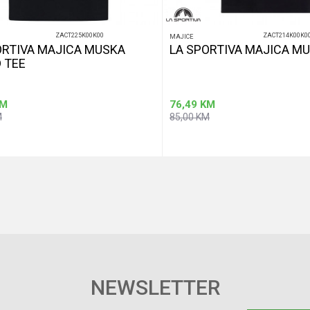
ZACT225K00K00
ZACT214K00K0
MAJICE
ORTIVA MAJICA MUSKA
LA SPORTIVA MAJICA M
 TEE
M
76,49
KM
M
85,00
KM
Dodaj u korpu
Dod
Veličina
L
M
S
2XL
L
M
XL
NEWSLETTER