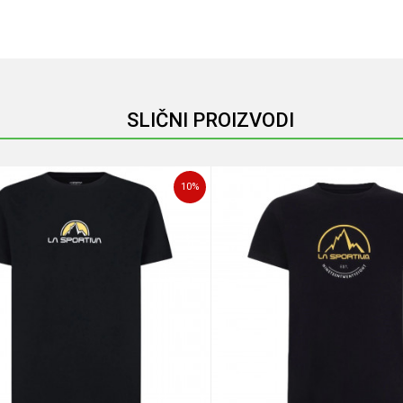
Email
SLIČNI PROIZVODI
10
%