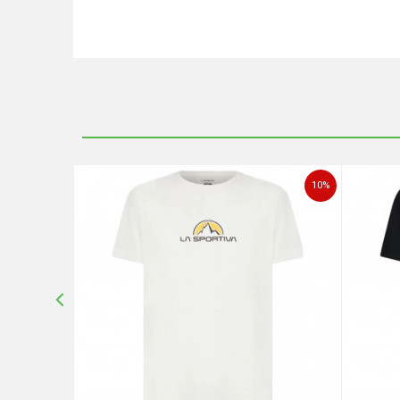
Ime/Nadimak
Poruka
10
%
10
%
POŠALJI