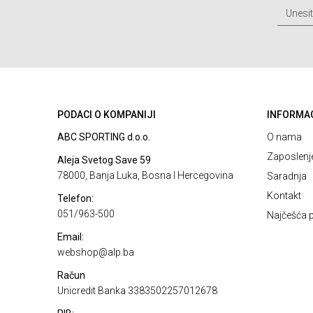
PODACI O KOMPANIJI
INFORMA
ABC SPORTING d.o.o.
O nama
Zaposlenj
Aleja Svetog Save 59
78000, Banja Luka, Bosna I Hercegovina
Saradnja
Kontakt
Telefon:
051/963-500
Najčešća p
Email:
webshop@alp.ba
Račun
Unicredit Banka 3383502257012678