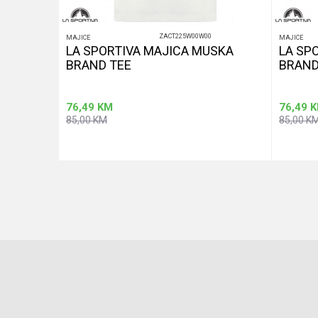
ZACT225W00W00
MAJICE
MAJICE
 CORE
LA SPORTIVA MAJICA MUSKA
LA SP
BRAND TEE
BRAND
76,49
KM
76,49
K
85,00
KM
85,00
K
aj u korpu
Dodaj u korpu
Veličina
Veličina
M
L
M
S
XL
XL