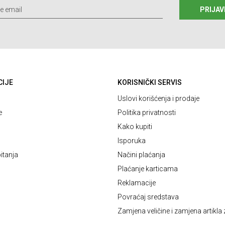
PRIJAV
CIJE
KORISNIČKI SERVIS
Uslovi korišćenja i prodaje
e
Politika privatnosti
Kako kupiti
Isporuka
itanja
Načini plaćanja
Plaćanje karticama
Reklamacije
Povraćaj sredstava
Zamjena veličine i zamjena artikla 