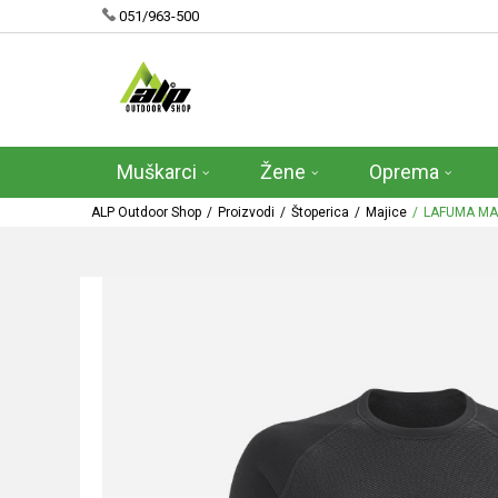
051/963-500
Muškarci
Žene
Oprema
ALP Outdoor Shop
Proizvodi
Štoperica
Majice
LAFUMA MA