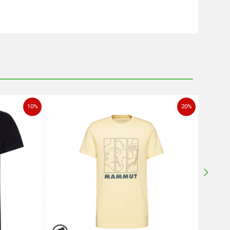
10
%
20
%