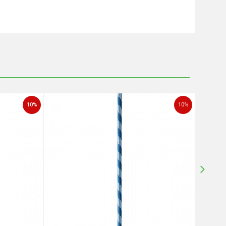
10
%
10
%