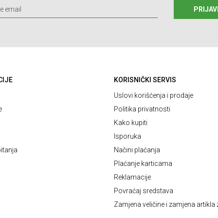
PRIJAV
CIJE
KORISNIČKI SERVIS
Uslovi korišćenja i prodaje
e
Politika privatnosti
Kako kupiti
Isporuka
itanja
Načini plaćanja
Plaćanje karticama
Reklamacije
Povraćaj sredstava
Zamjena veličine i zamjena artikla 