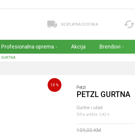
BESPLATNA DOSTAVA
Profesionalna oprema
Akcija
Brendovi
L GURTNA
10
%
Petzl
PETZL GURTNA
Gurtne i užad
Šifra artikla:
C42 V
109,00
KM