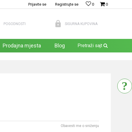
Prijavite se
Registrujte se
0
0
POGODNOSTI
SIGURNA KUPOVINA
Prodajna mjesta
Blog
Pretraži sajt
Obavesti me o sniženju