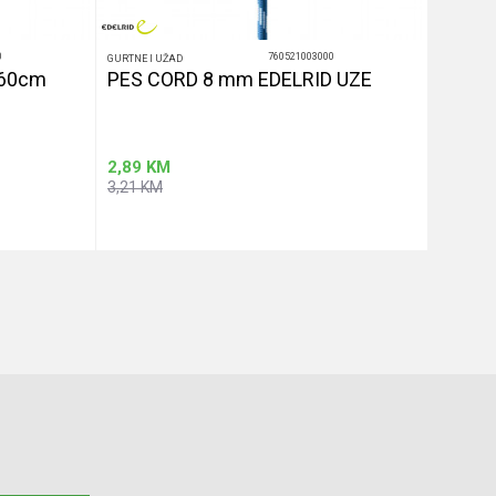
0
760521003000
GURTNE I UŽAD
GURTNE I 
 60cm
PES CORD 8 mm EDELRID UZE
PES C
2,89
KM
2,43
K
3,21
KM
2,70
KM
u
Dodaj u korpu