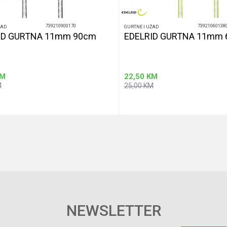
739210900170
73921060138
ŽAD
GURTNE I UŽAD
ID GURTNA 11mm 90cm
EDELRID GURTNA 11mm
M
22,50
KM
M
25,00
KM
Dodaj u korpu
Dodaj u korp
NEWSLETTER