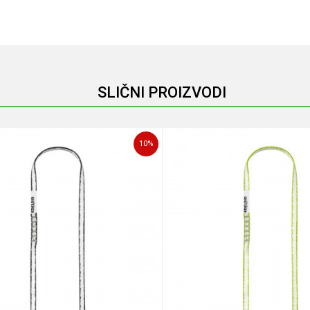
Email
SLIČNI PROIZVODI
10
%