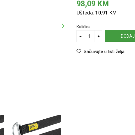
98,09
KM
Ušteda:
10,91
KM
Količina:
DODAJ
Sačuvajte u listi želja