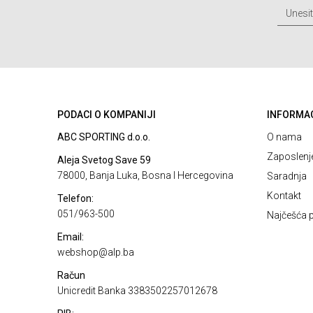
PODACI O KOMPANIJI
INFORMA
ABC SPORTING d.o.o.
O nama
Zaposlenj
Aleja Svetog Save 59
78000, Banja Luka, Bosna I Hercegovina
Saradnja
Kontakt
Telefon:
051/963-500
Najčešća p
Email:
webshop@alp.ba
Račun
Unicredit Banka 3383502257012678