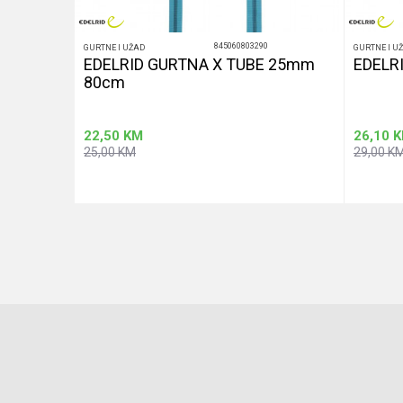
845060803290
GURTNE I UŽAD
GURTNE I U
STATIC
EDELRID GURTNA X TUBE 25mm
EDELR
80cm
22,50
KM
26,10
K
25,00
KM
29,00
K
u
Dodaj u korpu