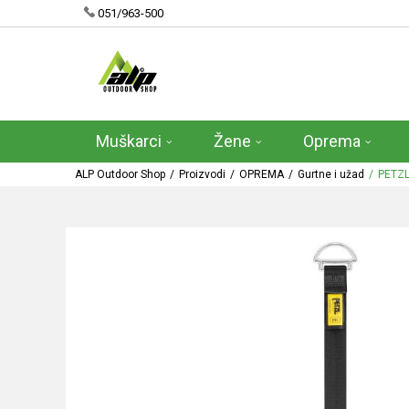
051/963-500
Muškarci
Žene
Oprema
ALP Outdoor Shop
Proizvodi
OPREMA
Gurtne i užad
PETZ