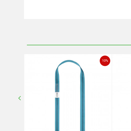
Ime/Nadimak
Poruka
10
%
10
%
POŠALJI