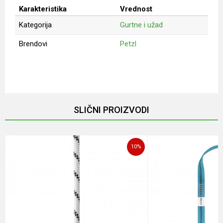
Karakteristika
Vrednost
Kategorija
Gurtne i užad
Brendovi
Petzl
Ime/Nadimak
Email
SLIČNI PROIZVODI
Poruka
10
%
POŠALJI