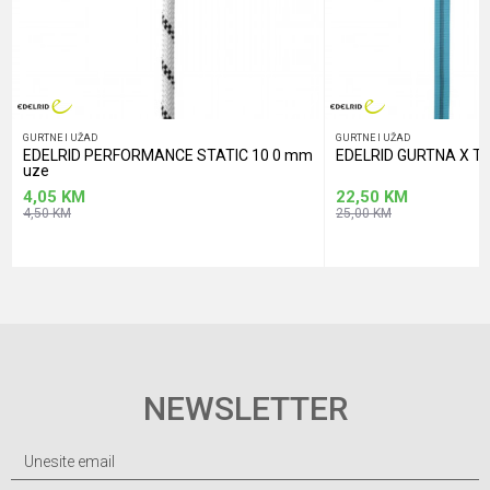
GURTNE I UŽAD
GURTNE I UŽAD
EDELRID PERFORMANCE STATIC 10 0 mm
EDELRID GURTNA X 
uze
4,05
KM
22,50
KM
4,50
KM
25,00
KM
NEWSLETTER