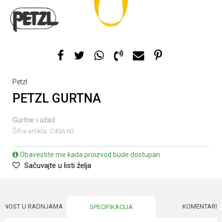
Petzl
PETZL GURTNA
Gurtne i užad
Šifra artikla:
C40A 60
Obavestite me kada proizvod bude dostupan
Sačuvajte u listi želja
UPNOST U RADNJAMA
KOMENTARI
SPECIFIKACIJA