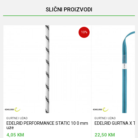
SLIČNI PROIZVODI
10
%
GURTNE I UŽAD
GURTNE I UŽAD
EDELRID PERFORMANCE STATIC 10 0 mm
EDELRID GURTNA X 
uze
4,05
KM
22,50
KM