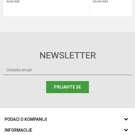
4,50
KM
25,00
KM
NEWSLETTER
PRIJAVITE SE
PODACI O KOMPANIJI
ABC SPORTING d.o.o.
INFORMACIJE