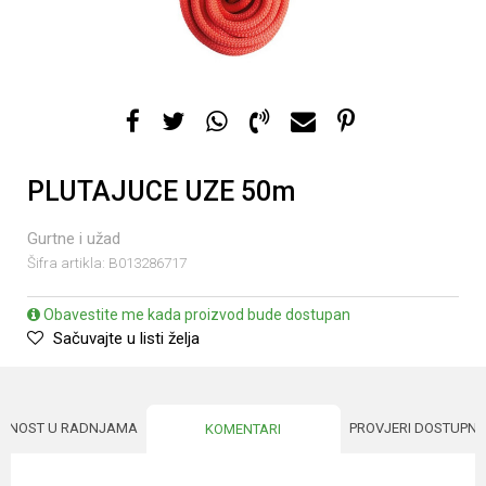
PLUTAJUCE UZE 50m
Gurtne i užad
Šifra artikla:
B013286717
Obavestite me kada proizvod bude dostupan
Sačuvajte u listi želja
UPNOST U RADNJAMA
PROVJERI DOSTUPN
KOMENTARI