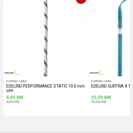
POŠALJI
GURTNE I UŽAD
GURTNE I UŽAD
EDELRID PERFORMANCE STATIC 10 0 mm
EDELRID GURTNA X 
uze
4,05
KM
22,50
KM
4,50
KM
25,00
KM