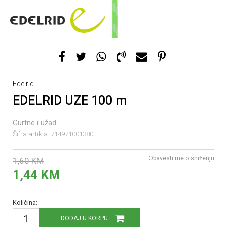
Edelrid
EDELRID UZE 100 m
Gurtne i užad
Šifra artikla:
714971001380
Obavesti me o sniženju
1,60
KM
1,44
KM
Količina:
DODAJ U KORPU