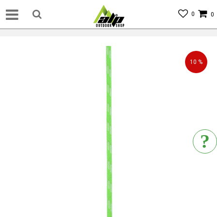
0
0
10
%