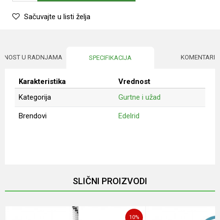
Sačuvajte u listi želja
UPNOST U RADNJAMA
KOMENTARI
SPECIFIKACIJA
Karakteristika
Vrednost
Kategorija
Gurtne i užad
Brendovi
Edelrid
Ime/Nadimak
Email
SLIČNI PROIZVODI
Poruka
10
%